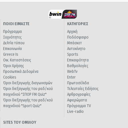
ΠΟΙΟΙ ΕΙΜΑΣΤΕ
ΚΑΤΗΓΟΡΙΕΣ
Πρόγραμμα
Αρχική
Συχνότητες
Ποδόσφαιρο
Δελτία τύπου
Μπάσκετ
Επικοινωνία
Αυτοκίνητο
Greece Is
Sports
Οικ. Καταστάσεις
Επικαιρότητα
Όροι Χρήσης
Βαθμολογίες
Προσωπικά Δεδομένα
WebTv
Cookies
Enter
Όροι διεξαγωγής διαγωνισμών
Πρωτοσέλιδα
Όροι διεξαγωγής του ραδ/κού
Τελευταίες Ειδήσεις
παιχνιδιού "ΣΠΟΡ FM Quiz"
Αρθρογραφίες
Όροι διεξαγωγής του ραδ/κού
Αφιερώματα
παιχνιδιού "Sport Quiz"
Πρόγραμμα TV
Live-radio
SITES ΤΟΥ ΟΜΙΛΟΥ