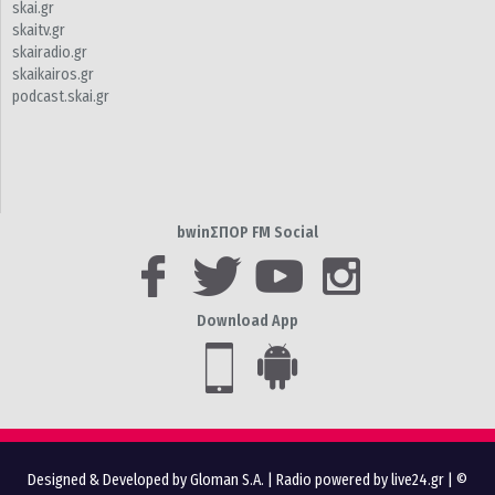
skai.gr
skaitv.gr
skairadio.gr
skaikairos.gr
podcast.skai.gr
bwinΣΠΟΡ FM Social
Download App
Designed & Developed by Gloman S.A.
|
Radio powered by live24.gr
| ©