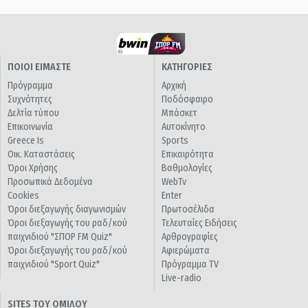
ΠΟΙΟΙ ΕΙΜΑΣΤΕ
ΚΑΤΗΓΟΡΙΕΣ
Πρόγραμμα
Αρχική
Συχνότητες
Ποδόσφαιρο
Δελτία τύπου
Μπάσκετ
Επικοινωνία
Αυτοκίνητο
Greece Is
Sports
Οικ. Καταστάσεις
Επικαιρότητα
Όροι Χρήσης
Βαθμολογίες
Προσωπικά Δεδομένα
WebTv
Cookies
Enter
Όροι διεξαγωγής διαγωνισμών
Πρωτοσέλιδα
Όροι διεξαγωγής του ραδ/κού
Τελευταίες Ειδήσεις
παιχνιδιού "ΣΠΟΡ FM Quiz"
Αρθρογραφίες
Όροι διεξαγωγής του ραδ/κού
Αφιερώματα
παιχνιδιού "Sport Quiz"
Πρόγραμμα TV
Live-radio
SITES ΤΟΥ ΟΜΙΛΟΥ