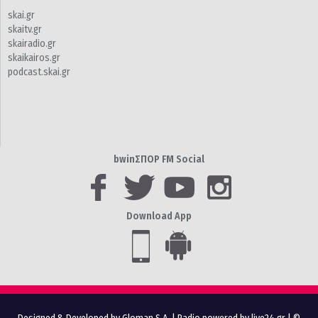
skai.gr
skaitv.gr
skairadio.gr
skaikairos.gr
podcast.skai.gr
bwinΣΠΟΡ FM Social
Download App