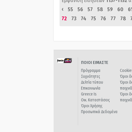
Εμφάνιση ειδήσεων
1137-1152
α
‹
55
56
57
58
59
60
6
72
73
74
75
76
77
78
ΠΟΙΟΙ ΕΙΜΑΣΤΕ
Πρόγραμμα
Cookie
Συχνότητες
Όροι δ
Δελτία τύπου
Όροι δ
Επικοινωνία
παιχνι
Greece Is
Όροι δ
Οικ. Καταστάσεις
παιχνι
Όροι Χρήσης
Προσωπικά Δεδομένα