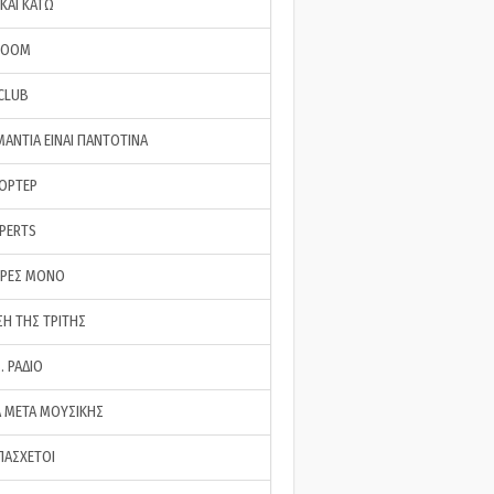
ΚΑΙ ΚΑΤΩ
ROOM
 CLUB
ΜΑΝΤΙΑ ΕΙΝΑΙ ΠΑΝΤΟΤΙΝΑ
ΠΟΡΤΕΡ
XPERTS
ΕΡΕΣ ΜΟΝΟ
ΣΗ ΤΗΣ ΤΡΙΤΗΣ
… ΡΑΔΙΟ
 ΜΕΤΑ ΜΟΥΣΙΚΗΣ
ΠΑΣΧΕΤΟΙ