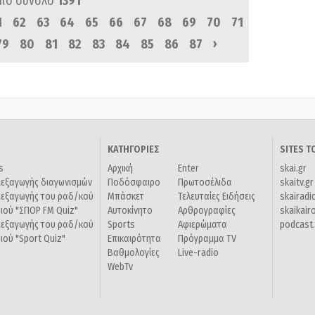
πό σύνολο
1391
1
62
63
64
65
66
67
68
69
70
71
›
79
80
81
82
83
84
85
86
87
ΚΑΤΗΓΟΡΙΕΣ
SITES 
s
Αρχική
Enter
skai.gr
ιεξαγωγής διαγωνισμών
Ποδόσφαιρο
Πρωτοσέλιδα
skaitv.gr
ιεξαγωγής του ραδ/κού
Μπάσκετ
Τελευταίες Ειδήσεις
skairadi
διού "ΣΠΟΡ FM Quiz"
Αυτοκίνητο
Αρθρογραφίες
skaikair
ιεξαγωγής του ραδ/κού
Sports
Αφιερώματα
podcast.
διού "Sport Quiz"
Επικαιρότητα
Πρόγραμμα TV
Βαθμολογίες
Live-radio
WebTv