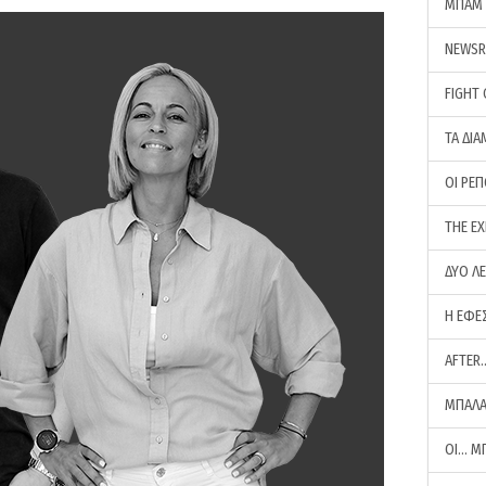
ΜΠΑΜ 
NEWS
FIGHT
ΤΑ ΔΙΑ
ΟΙ ΡΕ
THE E
ΔΥΟ Λ
Η ΕΦΕ
AFTER
ΜΠΑΛΑ
ΟΙ… Μ