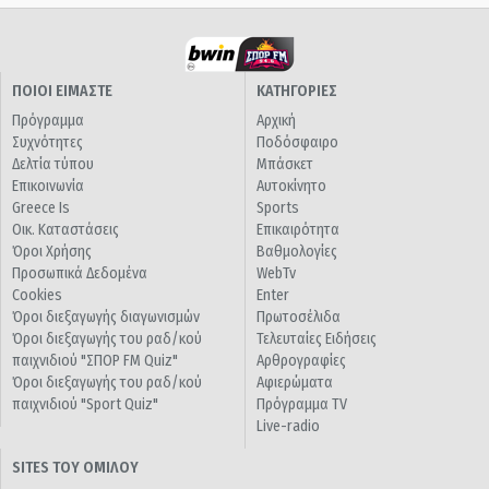
ΠΟΙΟΙ ΕΙΜΑΣΤΕ
ΚΑΤΗΓΟΡΙΕΣ
Πρόγραμμα
Αρχική
Συχνότητες
Ποδόσφαιρο
Δελτία τύπου
Μπάσκετ
Επικοινωνία
Αυτοκίνητο
Greece Is
Sports
Οικ. Καταστάσεις
Επικαιρότητα
Όροι Χρήσης
Βαθμολογίες
Προσωπικά Δεδομένα
WebTv
Cookies
Enter
Όροι διεξαγωγής διαγωνισμών
Πρωτοσέλιδα
Όροι διεξαγωγής του ραδ/κού
Τελευταίες Ειδήσεις
παιχνιδιού "ΣΠΟΡ FM Quiz"
Αρθρογραφίες
Όροι διεξαγωγής του ραδ/κού
Αφιερώματα
παιχνιδιού "Sport Quiz"
Πρόγραμμα TV
Live-radio
SITES ΤΟΥ ΟΜΙΛΟΥ