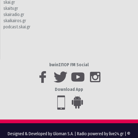
skai.gr
skaitv.gr
skairadio.gr
skaikairos.gr
podcast.skai.gr
bwinΣΠΟΡ FM Social
Download App
Designed & Developed by Gloman S.A.
|
Radio powered by live24.gr
| ©