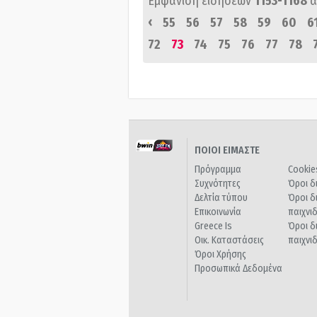
Εμφάνιση ειδήσεων
1153-1168
α
‹
55
56
57
58
59
60
6
72
73
74
75
76
77
78
ΠΟΙΟΙ ΕΙΜΑΣΤΕ
Πρόγραμμα
Cookie
Συχνότητες
Όροι δ
Δελτία τύπου
Όροι δ
Επικοινωνία
παιχνι
Greece Is
Όροι δ
Οικ. Καταστάσεις
παιχνι
Όροι Χρήσης
Προσωπικά Δεδομένα