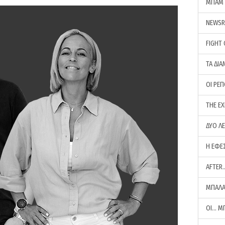
ΜΠΑΜ 
NEWS
FIGHT
ΤΑ ΔΙΑ
ΟΙ ΡΕ
THE E
ΔΥΟ Λ
Η ΕΦΕ
AFTER
ΜΠΑΛΑ
ΟΙ… Μ