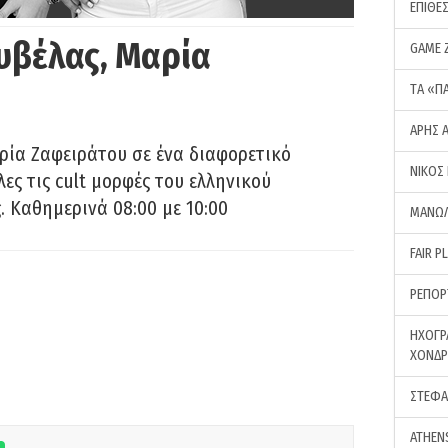
ΕΠΙΘΕ
υβέλας, Μαρία
GAME 
ΤA «Π
ΑΡΗΣ 
ρία Ζαφειράτου σε ένα διαφορετικό
ΝΙΚΟΣ
ες τις cult μορφές του ελληνικού
 Καθημερινά 08:00 με 10:00
ΜΑΝΩΛ
FAIR P
ΡΕΠΟΡ
ΗΧΟΓΡ
ΧΟΝΔ
ΣΤΕΦΑ
ATHEN