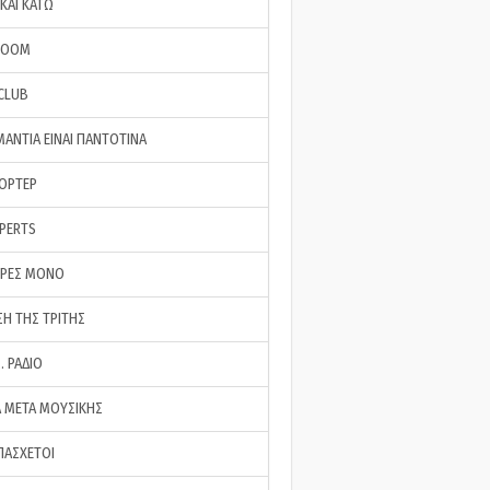
ΚΑΙ ΚΑΤΩ
ROOM
 CLUB
ΜΑΝΤΙΑ ΕΙΝΑΙ ΠΑΝΤΟΤΙΝΑ
ΠΟΡΤΕΡ
XPERTS
ΕΡΕΣ ΜΟΝΟ
ΣΗ ΤΗΣ ΤΡΙΤΗΣ
… ΡΑΔΙΟ
 ΜΕΤΑ ΜΟΥΣΙΚΗΣ
ΠΑΣΧΕΤΟΙ