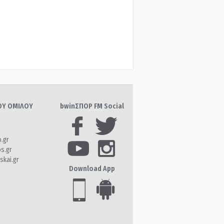
ΤΟΥ ΟΜΙΛΟΥ
bwinΣΠΟΡ FM Social
o.gr
os.gr
skai.gr
Download App