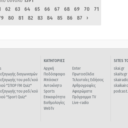
πό σύνολο
1391
1
62
63
64
65
66
67
68
69
70
71
›
79
80
81
82
83
84
85
86
87
ΚΑΤΗΓΟΡΙΕΣ
SITES 
s
Αρχική
Enter
skai.gr
ιεξαγωγής διαγωνισμών
Ποδόσφαιρο
Πρωτοσέλιδα
skaitv.gr
ιεξαγωγής του ραδ/κού
Μπάσκετ
Τελευταίες Ειδήσεις
skairadi
διού "ΣΠΟΡ FM Quiz"
Αυτοκίνητο
Αρθρογραφίες
skaikair
ιεξαγωγής του ραδ/κού
Sports
Αφιερώματα
podcast.
διού "Sport Quiz"
Επικαιρότητα
Πρόγραμμα TV
Βαθμολογίες
Live-radio
WebTv