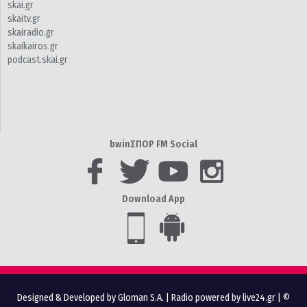
skai.gr
skaitv.gr
skairadio.gr
skaikairos.gr
podcast.skai.gr
bwinΣΠΟΡ FM Social
Download App
Designed & Developed by Gloman S.A.
|
Radio powered by live24.gr
| ©