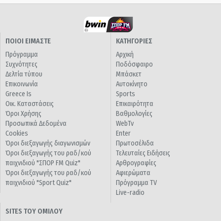
ΠΟΙΟΙ ΕΙΜΑΣΤΕ
ΚΑΤΗΓΟΡΙΕΣ
Πρόγραμμα
Αρχική
Συχνότητες
Ποδόσφαιρο
Δελτία τύπου
Μπάσκετ
Επικοινωνία
Αυτοκίνητο
Greece Is
Sports
Οικ. Καταστάσεις
Επικαιρότητα
Όροι Χρήσης
Βαθμολογίες
Προσωπικά Δεδομένα
WebTv
Cookies
Enter
Όροι διεξαγωγής διαγωνισμών
Πρωτοσέλιδα
Όροι διεξαγωγής του ραδ/κού
Τελευταίες Ειδήσεις
παιχνιδιού "ΣΠΟΡ FM Quiz"
Αρθρογραφίες
Όροι διεξαγωγής του ραδ/κού
Αφιερώματα
παιχνιδιού "Sport Quiz"
Πρόγραμμα TV
Live-radio
SITES ΤΟΥ ΟΜΙΛΟΥ