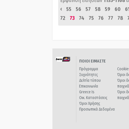
Εμφάνιση ειδήσεων
1153-1168
α
‹
55
56
57
58
59
60
6
72
73
74
75
76
77
78
ΠΟΙΟΙ ΕΙΜΑΣΤΕ
Πρόγραμμα
Cookie
Συχνότητες
Όροι δ
Δελτία τύπου
Όροι δ
Επικοινωνία
παιχνι
Greece Is
Όροι δ
Οικ. Καταστάσεις
παιχνι
Όροι Χρήσης
Προσωπικά Δεδομένα