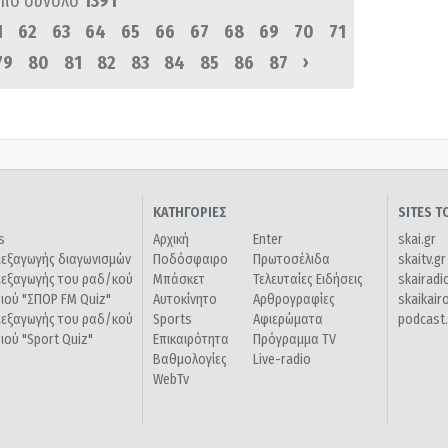
πό σύνολο
1391
1
62
63
64
65
66
67
68
69
70
71
›
79
80
81
82
83
84
85
86
87
ΚΑΤΗΓΟΡΙΕΣ
SITES 
s
Αρχική
Enter
skai.gr
ιεξαγωγής διαγωνισμών
Ποδόσφαιρο
Πρωτοσέλιδα
skaitv.gr
ιεξαγωγής του ραδ/κού
Μπάσκετ
Τελευταίες Ειδήσεις
skairadi
διού "ΣΠΟΡ FM Quiz"
Αυτοκίνητο
Αρθρογραφίες
skaikair
ιεξαγωγής του ραδ/κού
Sports
Αφιερώματα
podcast.
διού "Sport Quiz"
Επικαιρότητα
Πρόγραμμα TV
Βαθμολογίες
Live-radio
WebTv