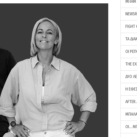
ΜΠΑΜ 
NEWS
FIGHT
ΤΑ ΔΙΑ
ΟΙ ΡΕ
THE E
ΔΥΟ Λ
Η ΕΦΕ
AFTER
ΜΠΑΛΑ
ΟΙ… Μ