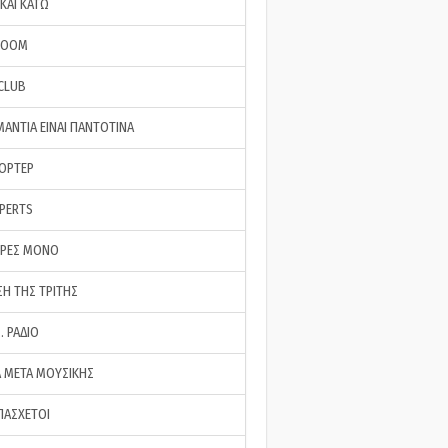
ΚΑΙ ΚΑΤΩ
ROOM
 CLUB
ΜΑΝΤΙΑ ΕΙΝΑΙ ΠΑΝΤΟΤΙΝΑ
ΠΟΡΤΕΡ
XPERTS
ΕΡΕΣ ΜΟΝΟ
ΣΗ ΤΗΣ ΤΡΙΤΗΣ
… ΡΑΔΙΟ
 ΜΕΤΑ ΜΟΥΣΙΚΗΣ
ΠΑΣΧΕΤΟΙ