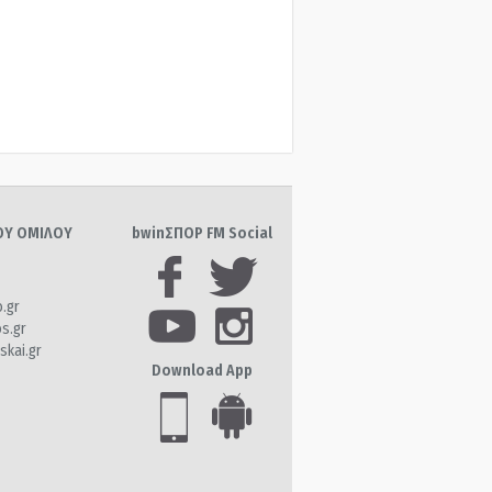
ΤΟΥ ΟΜΙΛΟΥ
bwinΣΠΟΡ FM Social
o.gr
os.gr
skai.gr
Download App