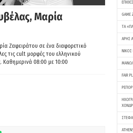
ΕΠΙΘΕ
υβέλας, Μαρία
GAME 
ΤA «Π
ΑΡΗΣ 
ρία Ζαφειράτου σε ένα διαφορετικό
ΝΙΚΟΣ
ες τις cult μορφές του ελληνικού
 Καθημερινά 08:00 με 10:00
ΜΑΝΩΛ
FAIR P
ΡΕΠΟΡ
ΗΧΟΓΡ
ΧΟΝΔ
ΣΤΕΦΑ
ATHEN