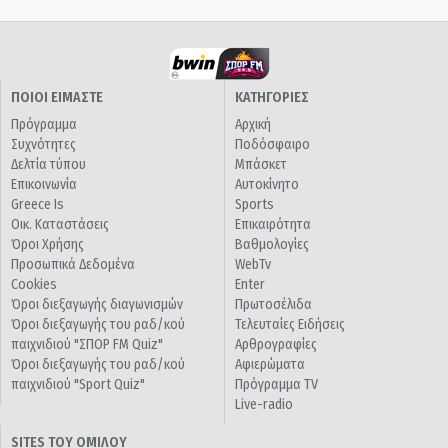
ΠΟΙΟΙ ΕΙΜΑΣΤΕ
ΚΑΤΗΓΟΡΙΕΣ
Πρόγραμμα
Αρχική
Συχνότητες
Ποδόσφαιρο
Δελτία τύπου
Μπάσκετ
Επικοινωνία
Αυτοκίνητο
Greece Is
Sports
Οικ. Καταστάσεις
Επικαιρότητα
Όροι Χρήσης
Βαθμολογίες
Προσωπικά Δεδομένα
WebTv
Cookies
Enter
Όροι διεξαγωγής διαγωνισμών
Πρωτοσέλιδα
Όροι διεξαγωγής του ραδ/κού
Τελευταίες Ειδήσεις
παιχνιδιού "ΣΠΟΡ FM Quiz"
Αρθρογραφίες
Όροι διεξαγωγής του ραδ/κού
Αφιερώματα
παιχνιδιού "Sport Quiz"
Πρόγραμμα TV
Live-radio
SITES ΤΟΥ ΟΜΙΛΟΥ