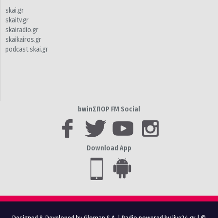
skai.gr
skaitv.gr
skairadio.gr
skaikairos.gr
podcast.skai.gr
bwinΣΠΟΡ FM Social
Download App