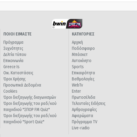
ΠΟΙΟΙ ΕΙΜΑΣΤΕ
ΚΑΤΗΓΟΡΙΕΣ
Πρόγραμμα
Αρχική
Συχνότητες
Ποδόσφαιρο
Δελτία τύπου
Μπάσκετ
Επικοινωνία
Αυτοκίνητο
Greece Is
Sports
Οικ. Καταστάσεις
Επικαιρότητα
Όροι Χρήσης
Βαθμολογίες
Προσωπικά Δεδομένα
WebTv
Cookies
Enter
Όροι διεξαγωγής διαγωνισμών
Πρωτοσέλιδα
Όροι διεξαγωγής του ραδ/κού
Τελευταίες Ειδήσεις
παιχνιδιού "ΣΠΟΡ FM Quiz"
Αρθρογραφίες
Όροι διεξαγωγής του ραδ/κού
Αφιερώματα
παιχνιδιού "Sport Quiz"
Πρόγραμμα TV
Live-radio