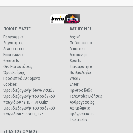
ΠΟΙΟΙ ΕΙΜΑΣΤΕ
ΚΑΤΗΓΟΡΙΕΣ
Πρόγραμμα
Αρχική
Συχνότητες
Ποδόσφαιρο
Δελτία τύπου
Μπάσκετ
Επικοινωνία
Αυτοκίνητο
Greece Is
Sports
Οικ. Καταστάσεις
Επικαιρότητα
Όροι Χρήσης
Βαθμολογίες
Προσωπικά Δεδομένα
WebTv
Cookies
Enter
Όροι διεξαγωγής διαγωνισμών
Πρωτοσέλιδα
Όροι διεξαγωγής του ραδ/κού
Τελευταίες Ειδήσεις
παιχνιδιού "ΣΠΟΡ FM Quiz"
Αρθρογραφίες
Όροι διεξαγωγής του ραδ/κού
Αφιερώματα
παιχνιδιού "Sport Quiz"
Πρόγραμμα TV
Live-radio
SITES ΤΟΥ ΟΜΙΛΟΥ