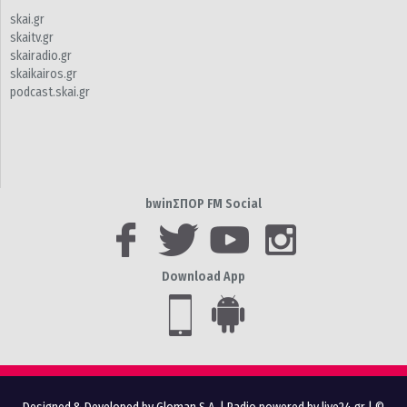
skai.gr
skaitv.gr
skairadio.gr
skaikairos.gr
podcast.skai.gr
bwinΣΠΟΡ FM Social
Download App