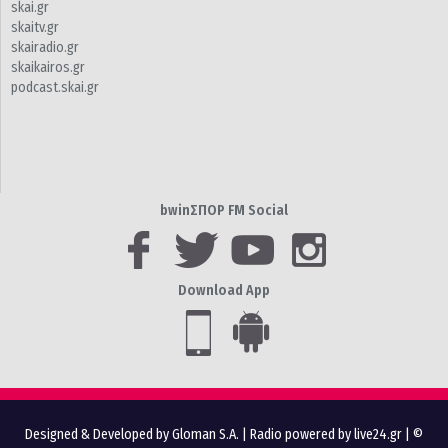
skai.gr
skaitv.gr
skairadio.gr
skaikairos.gr
podcast.skai.gr
bwinΣΠΟΡ FM Social
Download App
Designed & Developed by Gloman S.A.
|
Radio powered by live24.gr
| ©