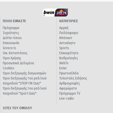
ΠΟΙΟΙ ΕΙΜΑΣΤΕ
ΚΑΤΗΓΟΡΙΕΣ
Πρόγραμμα
Αρχική
Συχνότητες
Ποδόσφαιρο
Δελτία τύπου
Μπάσκετ
Επικοινωνία
Αυτοκίνητο
Greece Is
Sports
Οικ. Καταστάσεις
Επικαιρότητα
Όροι Χρήσης
Βαθμολογίες
Προσωπικά Δεδομένα
WebTv
Cookies
Enter
Όροι διεξαγωγής διαγωνισμών
Πρωτοσέλιδα
Όροι διεξαγωγής του ραδ/κού
Τελευταίες Ειδήσεις
παιχνιδιού "ΣΠΟΡ FM Quiz"
Αρθρογραφίες
Όροι διεξαγωγής του ραδ/κού
Αφιερώματα
παιχνιδιού "Sport Quiz"
Πρόγραμμα TV
Live-radio
SITES ΤΟΥ ΟΜΙΛΟΥ