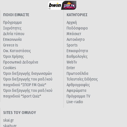
ΠΟΙΟΙ ΕΙΜΑΣΤΕ
ΚΑΤΗΓΟΡΙΕΣ
Πρόγραμμα
Αρχική
Συχνότητες
Ποδόσφαιρο
Δελτία τύπου
Μπάσκετ
Επικοινωνία
Αυτοκίνητο
Greece Is
Sports
Οικ. Καταστάσεις
Επικαιρότητα
Όροι Χρήσης
Βαθμολογίες
Προσωπικά Δεδομένα
WebTv
Cookies
Enter
Όροι διεξαγωγής διαγωνισμών
Πρωτοσέλιδα
Όροι διεξαγωγής του ραδ/κού
Τελευταίες Ειδήσεις
παιχνιδιού "ΣΠΟΡ FM Quiz"
Αρθρογραφίες
Όροι διεξαγωγής του ραδ/κού
Αφιερώματα
παιχνιδιού "Sport Quiz"
Πρόγραμμα TV
Live-radio
SITES ΤΟΥ ΟΜΙΛΟΥ
skai.gr
skaitv.gr