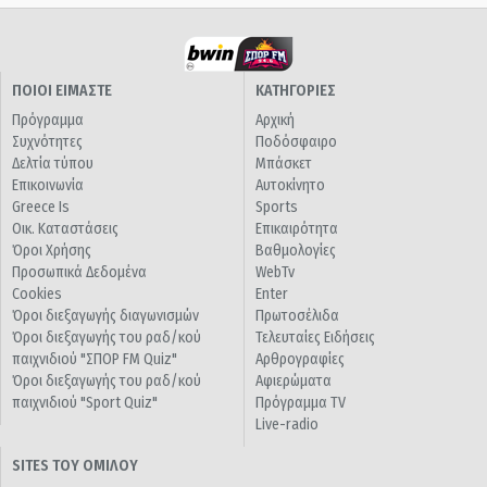
ΠΟΙΟΙ ΕΙΜΑΣΤΕ
ΚΑΤΗΓΟΡΙΕΣ
Πρόγραμμα
Αρχική
Συχνότητες
Ποδόσφαιρο
Δελτία τύπου
Μπάσκετ
Επικοινωνία
Αυτοκίνητο
Greece Is
Sports
Οικ. Καταστάσεις
Επικαιρότητα
Όροι Χρήσης
Βαθμολογίες
Προσωπικά Δεδομένα
WebTv
Cookies
Enter
Όροι διεξαγωγής διαγωνισμών
Πρωτοσέλιδα
Όροι διεξαγωγής του ραδ/κού
Τελευταίες Ειδήσεις
παιχνιδιού "ΣΠΟΡ FM Quiz"
Αρθρογραφίες
Όροι διεξαγωγής του ραδ/κού
Αφιερώματα
παιχνιδιού "Sport Quiz"
Πρόγραμμα TV
Live-radio
SITES ΤΟΥ ΟΜΙΛΟΥ