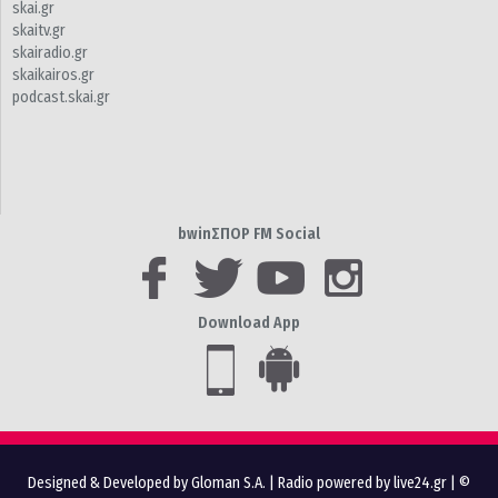
skai.gr
skaitv.gr
skairadio.gr
skaikairos.gr
podcast.skai.gr
bwinΣΠΟΡ FM Social
Download App
Designed & Developed by Gloman S.A.
|
Radio powered by live24.gr
| ©