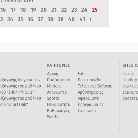
πό σύνολο
1391
16
17
18
19
20
21
22
23
24
25
›
33
34
35
36
37
38
39
40
41
ΚΑΤΗΓΟΡΙΕΣ
SITES 
s
Αρχική
Enter
skai.gr
ιεξαγωγής διαγωνισμών
Ποδόσφαιρο
Πρωτοσέλιδα
skaitv.gr
ιεξαγωγής του ραδ/κού
Μπάσκετ
Τελευταίες Ειδήσεις
skairadi
διού "ΣΠΟΡ FM Quiz"
Αυτοκίνητο
Αρθρογραφίες
skaikair
ιεξαγωγής του ραδ/κού
Sports
Αφιερώματα
podcast.
διού "Sport Quiz"
Επικαιρότητα
Πρόγραμμα TV
Βαθμολογίες
Live-radio
WebTv