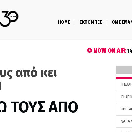
HOME
ΕΚΠΟΜΠΕΣ
ON DEMA
NOW ON AIR
14
υς από κει
)
H ΚΑΛ
ΟΙ ΑΠΟ
Ω ΤΟΥΣ ΑΠΟ
ΠΡΕΣΑ
ΝΑ ΤΑ 