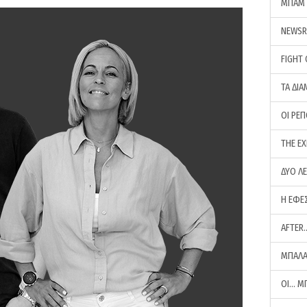
ΜΠΑΜ 
NEWS
FIGHT
ΤΑ ΔΙΑ
ΟΙ ΡΕ
THE E
ΔΥΟ Λ
Η ΕΦΕ
AFTER
ΜΠΑΛΑ
ΟΙ… Μ