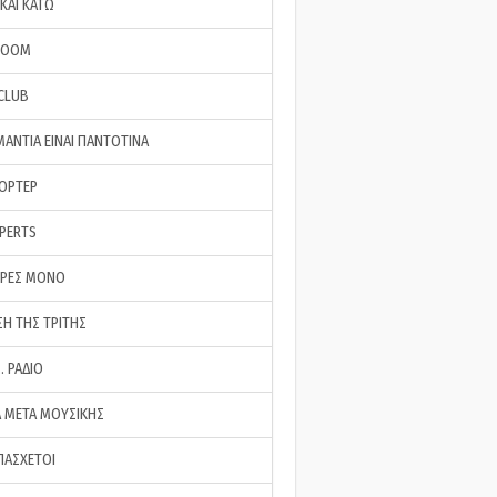
ΚΑΙ ΚΑΤΩ
ROOM
 CLUB
ΜΑΝΤΙΑ ΕΙΝΑΙ ΠΑΝΤΟΤΙΝΑ
ΠΟΡΤΕΡ
XPERTS
ΕΡΕΣ ΜΟΝΟ
ΣΗ ΤΗΣ ΤΡΙΤΗΣ
… ΡΑΔΙΟ
 ΜΕΤΑ ΜΟΥΣΙΚΗΣ
ΠΑΣΧΕΤΟΙ