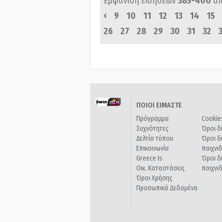
Εμφάνιση ειδήσεων
385-400
α
‹
9
10
11
12
13
14
15
26
27
28
29
30
31
32
ΠΟΙΟΙ ΕΙΜΑΣΤΕ
Πρόγραμμα
Cookie
Συχνότητες
Όροι δ
Δελτία τύπου
Όροι δ
Επικοινωνία
παιχνι
Greece Is
Όροι δ
Οικ. Καταστάσεις
παιχνι
Όροι Χρήσης
Προσωπικά Δεδομένα