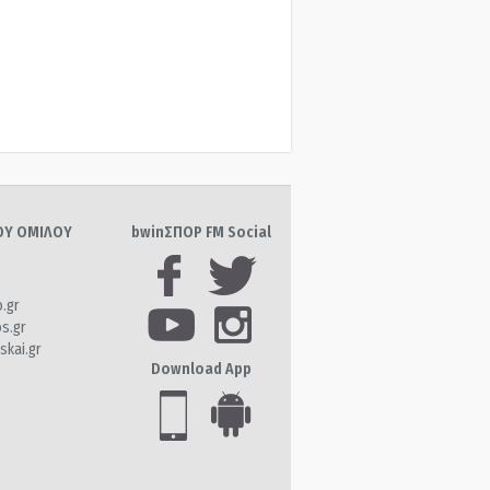
ΤΟΥ ΟΜΙΛΟΥ
bwinΣΠΟΡ FM Social
o.gr
os.gr
skai.gr
Download App