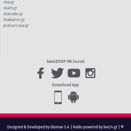
skai.gr
skaitv.gr
skairadio.gr
skaikairos.gr
podcast.skai.gr
bwinΣΠΟΡ FM Social
Download App
Designed & Developed by Gloman S.A.
|
Radio powered by live24.gr
| ©