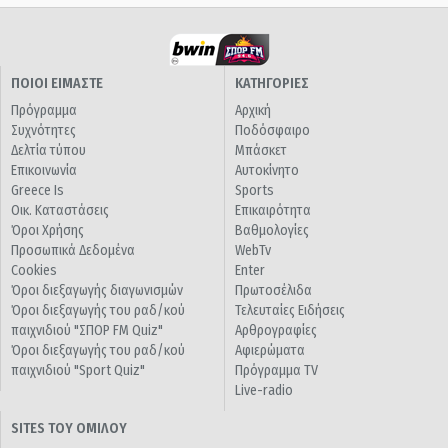
ΠΟΙΟΙ ΕΙΜΑΣΤΕ
ΚΑΤΗΓΟΡΙΕΣ
Πρόγραμμα
Αρχική
Συχνότητες
Ποδόσφαιρο
Δελτία τύπου
Μπάσκετ
Επικοινωνία
Αυτοκίνητο
Greece Is
Sports
Οικ. Καταστάσεις
Επικαιρότητα
Όροι Χρήσης
Βαθμολογίες
Προσωπικά Δεδομένα
WebTv
Cookies
Enter
Όροι διεξαγωγής διαγωνισμών
Πρωτοσέλιδα
Όροι διεξαγωγής του ραδ/κού
Τελευταίες Ειδήσεις
παιχνιδιού "ΣΠΟΡ FM Quiz"
Αρθρογραφίες
Όροι διεξαγωγής του ραδ/κού
Αφιερώματα
παιχνιδιού "Sport Quiz"
Πρόγραμμα TV
Live-radio
SITES ΤΟΥ ΟΜΙΛΟΥ