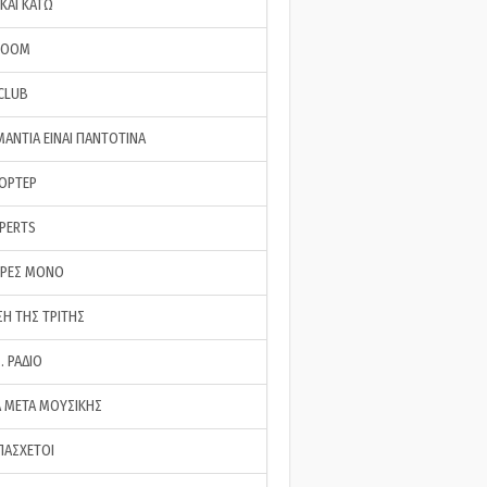
ΚΑΙ ΚΑΤΩ
ROOM
 CLUB
ΜΑΝΤΙΑ ΕΙΝΑΙ ΠΑΝΤΟΤΙΝΑ
ΠΟΡΤΕΡ
XPERTS
ΕΡΕΣ ΜΟΝΟ
ΣΗ ΤΗΣ ΤΡΙΤΗΣ
… ΡΑΔΙΟ
 ΜΕΤΑ ΜΟΥΣΙΚΗΣ
ΠΑΣΧΕΤΟΙ