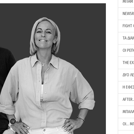
ΜΠΑΜ 
NEWS
FIGHT
ΤΑ ΔΙΑ
ΟΙ ΡΕ
THE E
ΔΥΟ Λ
Η ΕΦΕ
AFTER
ΜΠΑΛΑ
ΟΙ… Μ