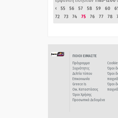
Εμφάνιση ειδήσεων
1185-1200
‹
55
56
57
58
59
60
6
72
73
74
75
76
77
78
ΠΟΙΟΙ ΕΙΜΑΣΤΕ
Πρόγραμμα
Cookie
Συχνότητες
Όροι δ
Δελτία τύπου
Όροι δ
Επικοινωνία
παιχνι
Greece Is
Όροι δ
Οικ. Καταστάσεις
παιχνι
Όροι Χρήσης
Προσωπικά Δεδομένα