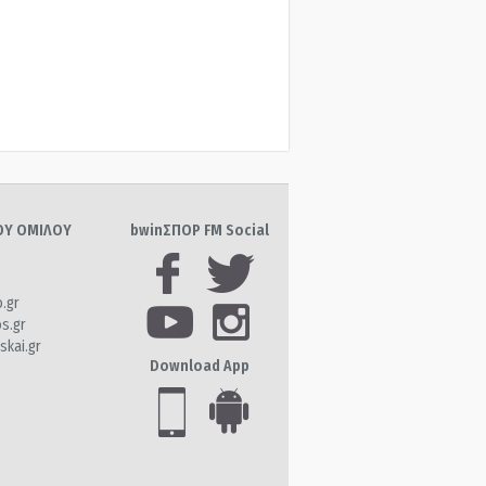
ΤΟΥ ΟΜΙΛΟΥ
bwinΣΠΟΡ FM Social
o.gr
os.gr
skai.gr
Download App