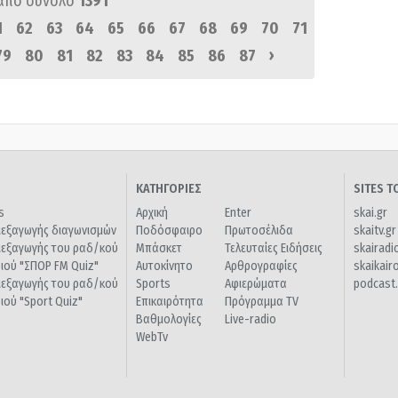
από σύνολο
1391
1
62
63
64
65
66
67
68
69
70
71
›
79
80
81
82
83
84
85
86
87
ΚΑΤΗΓΟΡΙΕΣ
SITES 
s
Αρχική
Enter
skai.gr
ιεξαγωγής διαγωνισμών
Ποδόσφαιρο
Πρωτοσέλιδα
skaitv.gr
ιεξαγωγής του ραδ/κού
Μπάσκετ
Τελευταίες Ειδήσεις
skairadi
διού "ΣΠΟΡ FM Quiz"
Αυτοκίνητο
Αρθρογραφίες
skaikair
ιεξαγωγής του ραδ/κού
Sports
Αφιερώματα
podcast.
διού "Sport Quiz"
Επικαιρότητα
Πρόγραμμα TV
Βαθμολογίες
Live-radio
WebTv