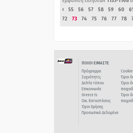
Εμφάνιση ειδήσεων
1153-1168
α
‹
55
56
57
58
59
60
6
72
73
74
75
76
77
78
ΠΟΙΟΙ ΕΙΜΑΣΤΕ
Πρόγραμμα
Cookie
Συχνότητες
Όροι δ
Δελτία τύπου
Όροι δ
Επικοινωνία
παιχνι
Greece Is
Όροι δ
Οικ. Καταστάσεις
παιχνι
Όροι Χρήσης
Προσωπικά Δεδομένα