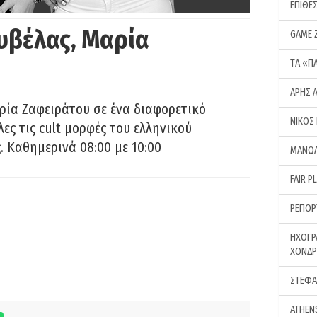
ΕΠΙΘΕ
υβέλας, Μαρία
GAME 
ΤA «Π
ΑΡΗΣ 
ρία Ζαφειράτου σε ένα διαφορετικό
ΝΙΚΟΣ
ες τις cult μορφές του ελληνικού
 Καθημερινά 08:00 με 10:00
ΜΑΝΩΛ
FAIR P
ΡΕΠΟΡ
ΗΧΟΓΡ
ΧΟΝΔ
ΣΤΕΦΑ
ATHEN