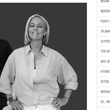
ΜΠΑΜ 
NEWS
FIGHT
ΤΑ ΔΙΑ
ΟΙ ΡΕ
THE E
ΔΥΟ Λ
Η ΕΦΕ
AFTER
ΜΠΑΛΑ
ΟΙ… Μ