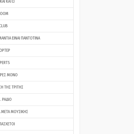
ΚΑΙ ΚΑΤΩ
ROOM
 CLUB
ΜΑΝΤΙΑ ΕΙΝΑΙ ΠΑΝΤΟΤΙΝΑ
ΠΟΡΤΕΡ
XPERTS
ΕΡΕΣ ΜΟΝΟ
ΣΗ ΤΗΣ ΤΡΙΤΗΣ
… ΡΑΔΙΟ
 ΜΕΤΑ ΜΟΥΣΙΚΗΣ
ΠΑΣΧΕΤΟΙ