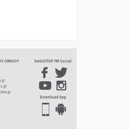
ΤΟΥ ΟΜΙΛΟΥ
bwinΣΠΟΡ FM Social
o.gr
os.gr
skai.gr
Download App