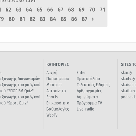
πό σύνολο
1391
1
62
63
64
65
66
67
68
69
70
71
›
79
80
81
82
83
84
85
86
87
ΚΑΤΗΓΟΡΙΕΣ
SITES 
s
Αρχική
Enter
skai.gr
ιεξαγωγής διαγωνισμών
Ποδόσφαιρο
Πρωτοσέλιδα
skaitv.gr
ιεξαγωγής του ραδ/κού
Μπάσκετ
Τελευταίες Ειδήσεις
skairadi
διού "ΣΠΟΡ FM Quiz"
Αυτοκίνητο
Αρθρογραφίες
skaikair
ιεξαγωγής του ραδ/κού
Sports
Αφιερώματα
podcast.
διού "Sport Quiz"
Επικαιρότητα
Πρόγραμμα TV
Βαθμολογίες
Live-radio
WebTv