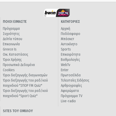
ΠΟΙΟΙ ΕΙΜΑΣΤΕ
ΚΑΤΗΓΟΡΙΕΣ
Πρόγραμμα
Αρχική
Συχνότητες
Ποδόσφαιρο
Δελτία τύπου
Μπάσκετ
Επικοινωνία
Αυτοκίνητο
Greece Is
Sports
Οικ. Καταστάσεις
Επικαιρότητα
Όροι Χρήσης
Βαθμολογίες
Προσωπικά Δεδομένα
WebTv
Cookies
Enter
Όροι διεξαγωγής διαγωνισμών
Πρωτοσέλιδα
Όροι διεξαγωγής του ραδ/κού
Τελευταίες Ειδήσεις
παιχνιδιού "ΣΠΟΡ FM Quiz"
Αρθρογραφίες
Όροι διεξαγωγής του ραδ/κού
Αφιερώματα
παιχνιδιού "Sport Quiz"
Πρόγραμμα TV
Live-radio
SITES ΤΟΥ ΟΜΙΛΟΥ