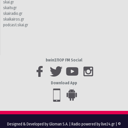
skai.gr
skaitv.gr
skairadio.gr
skaikairos.gr
podcast.skai.gr
bwinΣΠΟΡ FM Social
Download App
Designed & Developed by Gloman S.A.
|
Radio powered by live24.gr
| ©