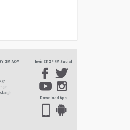
ΤΟΥ ΟΜΙΛΟΥ
bwinΣΠΟΡ FM Social
o.gr
os.gr
skai.gr
Download App