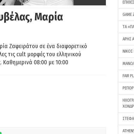
ΕΠΙΘΕ
υβέλας, Μαρία
GAME 
ΤA «Π
ΑΡΗΣ 
ρία Ζαφειράτου σε ένα διαφορετικό
ΝΙΚΟΣ
ες τις cult μορφές του ελληνικού
 Καθημερινά 08:00 με 10:00
ΜΑΝΩΛ
FAIR P
ΡΕΠΟΡ
ΗΧΟΓΡ
ΧΟΝΔ
ΣΤΕΦΑ
ATHEN