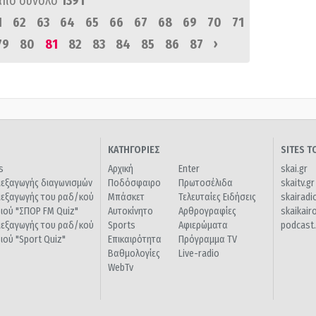
από σύνολο
1391
1
62
63
64
65
66
67
68
69
70
71
›
79
80
81
82
83
84
85
86
87
ΚΑΤΗΓΟΡΙΕΣ
SITES 
s
Αρχική
Enter
skai.gr
ιεξαγωγής διαγωνισμών
Ποδόσφαιρο
Πρωτοσέλιδα
skaitv.gr
ιεξαγωγής του ραδ/κού
Μπάσκετ
Τελευταίες Ειδήσεις
skairadi
διού "ΣΠΟΡ FM Quiz"
Αυτοκίνητο
Αρθρογραφίες
skaikair
ιεξαγωγής του ραδ/κού
Sports
Αφιερώματα
podcast.
διού "Sport Quiz"
Επικαιρότητα
Πρόγραμμα TV
Βαθμολογίες
Live-radio
WebTv