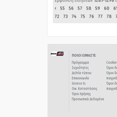
Εμφάνιση ειδήσεων
1281-1296
‹
55
56
57
58
59
60
6
72
73
74
75
76
77
78
ΠΟΙΟΙ ΕΙΜΑΣΤΕ
Πρόγραμμα
Cookie
Συχνότητες
Όροι δ
Δελτία τύπου
Όροι δ
Επικοινωνία
παιχνι
Greece Is
Όροι δ
Οικ. Καταστάσεις
παιχνι
Όροι Χρήσης
Προσωπικά Δεδομένα