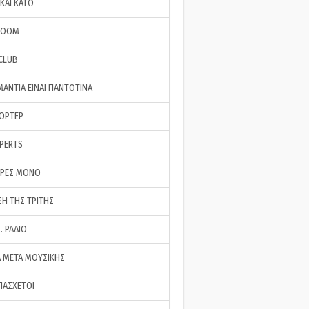
ΚΑΙ ΚΑΤΩ
ROOM
 CLUB
ΜΑΝΤΙΑ ΕΙΝΑΙ ΠΑΝΤΟΤΙΝΑ
ΠΟΡΤΕΡ
XPERTS
ΕΡΕΣ ΜΟΝΟ
ΣΗ ΤΗΣ ΤΡΙΤΗΣ
… ΡΑΔΙΟ
 ΜΕΤΑ ΜΟΥΣΙΚΗΣ
ΠΑΣΧΕΤΟΙ