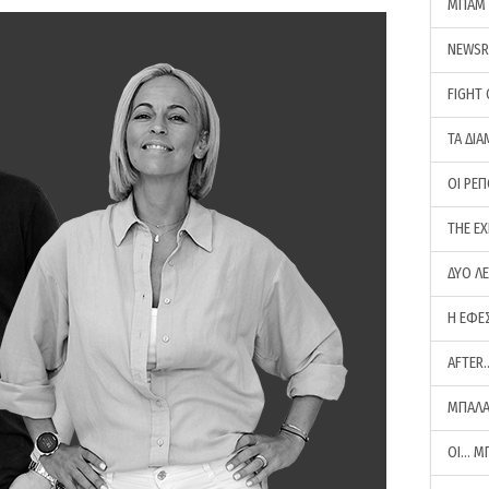
ΜΠΑΜ 
NEWS
FIGHT
ΤΑ ΔΙΑ
ΟΙ ΡΕ
THE E
ΔΥΟ Λ
Η ΕΦΕ
AFTER
ΜΠΑΛΑ
ΟΙ… Μ