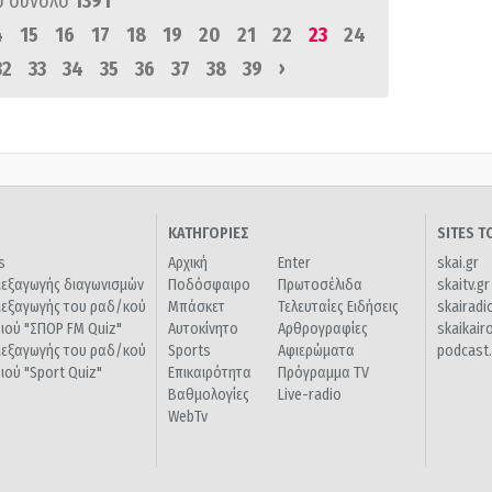
ό σύνολο
1391
4
15
16
17
18
19
20
21
22
23
24
›
32
33
34
35
36
37
38
39
ΚΑΤΗΓΟΡΙΕΣ
SITES 
s
Αρχική
Enter
skai.gr
ιεξαγωγής διαγωνισμών
Ποδόσφαιρο
Πρωτοσέλιδα
skaitv.gr
ιεξαγωγής του ραδ/κού
Μπάσκετ
Τελευταίες Ειδήσεις
skairadi
διού "ΣΠΟΡ FM Quiz"
Αυτοκίνητο
Αρθρογραφίες
skaikair
ιεξαγωγής του ραδ/κού
Sports
Αφιερώματα
podcast.
διού "Sport Quiz"
Επικαιρότητα
Πρόγραμμα TV
Βαθμολογίες
Live-radio
WebTv