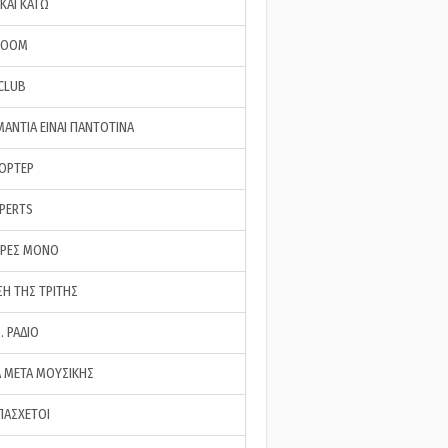
ΚΑΙ ΚΑΤΩ
ROOM
 CLUB
ΜΑΝΤΙΑ ΕΙΝΑΙ ΠΑΝΤΟΤΙΝΑ
ΠΟΡΤΕΡ
XPERTS
ΕΡΕΣ ΜΟΝΟ
ΣΗ ΤΗΣ ΤΡΙΤΗΣ
… ΡΑΔΙΟ
 ΜΕΤΑ ΜΟΥΣΙΚΗΣ
ΠΑΣΧΕΤΟΙ