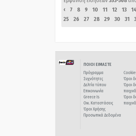
Εμφάνιση ειδήσεων
353-368
απ
‹
7
8
9
10
11
12
13
1
25
26
27
28
29
30
31
ΠΟΙΟΙ ΕΙΜΑΣΤΕ
Πρόγραμμα
Cookie
Συχνότητες
Όροι δ
Δελτία τύπου
Όροι δ
Επικοινωνία
παιχνι
Greece Is
Όροι δ
Οικ. Καταστάσεις
παιχνι
Όροι Χρήσης
Προσωπικά Δεδομένα