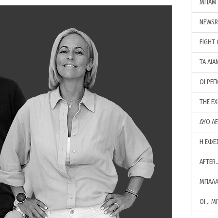
ΜΠΑΜ 
NEWS
FIGHT
ΤΑ ΔΙΑ
ΟΙ ΡΕ
THE E
ΔΥΟ Λ
Η ΕΦΕ
AFTER
ΜΠΑΛΑ
ΟΙ… Μ