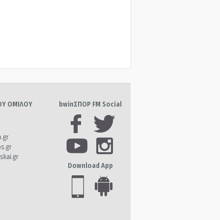
ΤΟΥ ΟΜΙΛΟΥ
bwinΣΠΟΡ FM Social
o.gr
os.gr
skai.gr
Download App