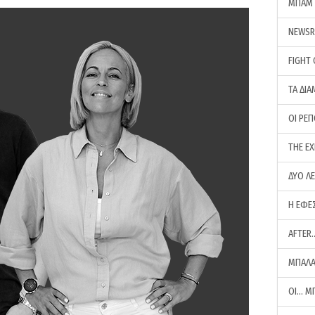
ΜΠΑΜ 
NEWS
FIGHT
ΤΑ ΔΙΑ
ΟΙ ΡΕ
THE E
ΔΥΟ Λ
Η ΕΦΕ
AFTER
ΜΠΑΛΑ
ΟΙ… Μ