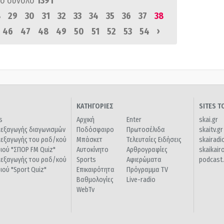
ό σύνολο
1391
8
29
30
31
32
33
34
35
36
37
38
›
46
47
48
49
50
51
52
53
54
ΚΑΤΗΓΟΡΙΕΣ
SITES 
s
Αρχική
Enter
skai.gr
ιεξαγωγής διαγωνισμών
Ποδόσφαιρο
Πρωτοσέλιδα
skaitv.gr
ιεξαγωγής του ραδ/κού
Μπάσκετ
Τελευταίες Ειδήσεις
skairadi
διού "ΣΠΟΡ FM Quiz"
Αυτοκίνητο
Αρθρογραφίες
skaikair
ιεξαγωγής του ραδ/κού
Sports
Αφιερώματα
podcast.
διού "Sport Quiz"
Επικαιρότητα
Πρόγραμμα TV
Βαθμολογίες
Live-radio
WebTv