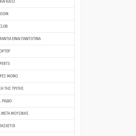
ΚΑΙ ΚΑΤΩ
ROOM
 CLUB
ΜΑΝΤΙΑ ΕΙΝΑΙ ΠΑΝΤΟΤΙΝΑ
ΠΟΡΤΕΡ
XPERTS
ΕΡΕΣ ΜΟΝΟ
ΣΗ ΤΗΣ ΤΡΙΤΗΣ
… ΡΑΔΙΟ
 ΜΕΤΑ ΜΟΥΣΙΚΗΣ
ΠΑΣΧΕΤΟΙ