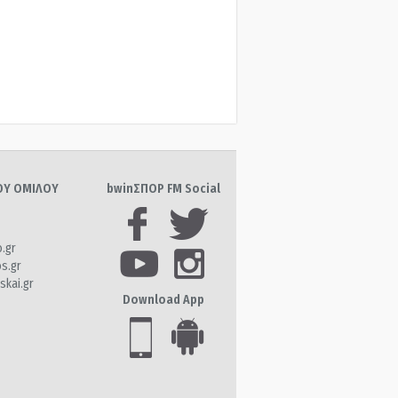
ΤΟΥ ΟΜΙΛΟΥ
bwinΣΠΟΡ FM Social
o.gr
os.gr
skai.gr
Download App