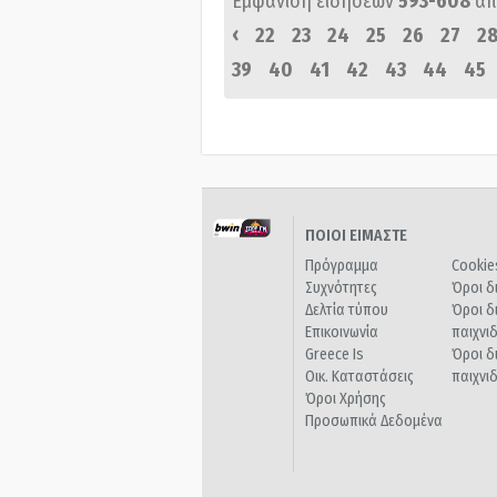
Εμφάνιση ειδήσεων
593-608
απ
‹
22
23
24
25
26
27
2
39
40
41
42
43
44
45
ΠΟΙΟΙ ΕΙΜΑΣΤΕ
Πρόγραμμα
Cookie
Συχνότητες
Όροι δ
Δελτία τύπου
Όροι δ
Επικοινωνία
παιχνι
Greece Is
Όροι δ
Οικ. Καταστάσεις
παιχνι
Όροι Χρήσης
Προσωπικά Δεδομένα