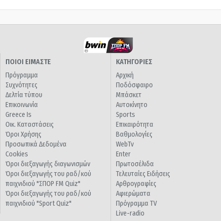
ΠΟΙΟΙ ΕΙΜΑΣΤΕ
ΚΑΤΗΓΟΡΙΕΣ
Πρόγραμμα
Αρχική
Συχνότητες
Ποδόσφαιρο
Δελτία τύπου
Μπάσκετ
Επικοινωνία
Αυτοκίνητο
Greece Is
Sports
Οικ. Καταστάσεις
Επικαιρότητα
Όροι Χρήσης
Βαθμολογίες
Προσωπικά Δεδομένα
WebTv
Cookies
Enter
Όροι διεξαγωγής διαγωνισμών
Πρωτοσέλιδα
Όροι διεξαγωγής του ραδ/κού
Τελευταίες Ειδήσεις
παιχνιδιού "ΣΠΟΡ FM Quiz"
Αρθρογραφίες
Όροι διεξαγωγής του ραδ/κού
Αφιερώματα
παιχνιδιού "Sport Quiz"
Πρόγραμμα TV
Live-radio