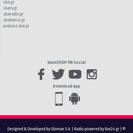
skai.gr
skaitv.gr
skairadio.gr
skaikairos.gr
podcast.skai.gr
bwinΣΠΟΡ FM Social
Download App
Designed & Developed by Gloman S.A.
|
Radio powered by live24.gr
| ©