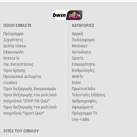
ΠΟΙΟΙ ΕΙΜΑΣΤΕ
ΚΑΤΗΓΟΡΙΕΣ
Πρόγραμμα
Αρχική
Συχνότητες
Ποδόσφαιρο
Δελτία τύπου
Μπάσκετ
Επικοινωνία
Αυτοκίνητο
Greece Is
Sports
Οικ. Καταστάσεις
Επικαιρότητα
Όροι Χρήσης
Βαθμολογίες
Προσωπικά Δεδομένα
WebTv
Cookies
Enter
Όροι διεξαγωγής διαγωνισμών
Πρωτοσέλιδα
Όροι διεξαγωγής του ραδ/κού
Τελευταίες Ειδήσεις
παιχνιδιού "ΣΠΟΡ FM Quiz"
Αρθρογραφίες
Όροι διεξαγωγής του ραδ/κού
Αφιερώματα
παιχνιδιού "Sport Quiz"
Πρόγραμμα TV
Live-radio
SITES ΤΟΥ ΟΜΙΛΟΥ