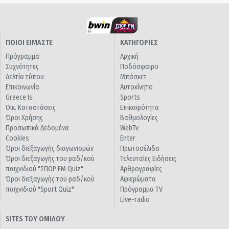
ΠΟΙΟΙ ΕΙΜΑΣΤΕ
ΚΑΤΗΓΟΡΙΕΣ
Πρόγραμμα
Αρχική
Συχνότητες
Ποδόσφαιρο
Δελτία τύπου
Μπάσκετ
Επικοινωνία
Αυτοκίνητο
Greece Is
Sports
Οικ. Καταστάσεις
Επικαιρότητα
Όροι Χρήσης
Βαθμολογίες
Προσωπικά Δεδομένα
WebTv
Cookies
Enter
Όροι διεξαγωγής διαγωνισμών
Πρωτοσέλιδα
Όροι διεξαγωγής του ραδ/κού
Τελευταίες Ειδήσεις
παιχνιδιού "ΣΠΟΡ FM Quiz"
Αρθρογραφίες
Όροι διεξαγωγής του ραδ/κού
Αφιερώματα
παιχνιδιού "Sport Quiz"
Πρόγραμμα TV
Live-radio
SITES ΤΟΥ ΟΜΙΛΟΥ