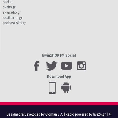
skai.gr
skaitv.gr
skairadio.gr
skaikairos.gr
podcast.skai.gr
bwinΣΠΟΡ FM Social
Download App
Designed & Developed by Gloman S.A.
|
Radio powered by live24.gr
| ©