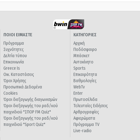
ΠΟΙΟΙ ΕΙΜΑΣΤΕ
ΚΑΤΗΓΟΡΙΕΣ
Πρόγραμμα
Αρχική
Συχνότητες
Ποδόσφαιρο
Δελτία τύπου
Μπάσκετ
Επικοινωνία
Αυτοκίνητο
Greece Is
Sports
Οικ. Καταστάσεις
Επικαιρότητα
Όροι Χρήσης
Βαθμολογίες
Προσωπικά Δεδομένα
WebTv
Cookies
Enter
Όροι διεξαγωγής διαγωνισμών
Πρωτοσέλιδα
Όροι διεξαγωγής του ραδ/κού
Τελευταίες Ειδήσεις
παιχνιδιού "ΣΠΟΡ FM Quiz"
Αρθρογραφίες
Όροι διεξαγωγής του ραδ/κού
Αφιερώματα
παιχνιδιού "Sport Quiz"
Πρόγραμμα TV
Live-radio