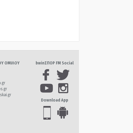
ΤΟΥ ΟΜΙΛΟΥ
bwinΣΠΟΡ FM Social
o.gr
os.gr
skai.gr
Download App