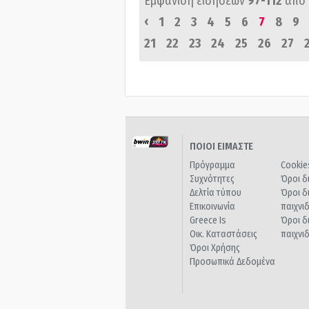
Εμφάνιση ειδήσεων
97-112
από
‹
1
2
3
4
5
6
7
8
9
21
22
23
24
25
26
27
ΠΟΙΟΙ ΕΙΜΑΣΤΕ
Πρόγραμμα
Cookie
Συχνότητες
Όροι δ
Δελτία τύπου
Όροι δ
Επικοινωνία
παιχνι
Greece Is
Όροι δ
Οικ. Καταστάσεις
παιχνι
Όροι Χρήσης
Προσωπικά Δεδομένα