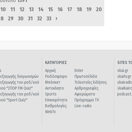
 σύνολο
1391
10
11
12
13
14
15
16
17
18
19
20
›
28
29
30
31
32
33
ΚΑΤΗΓΟΡΙΕΣ
SITES 
s
Αρχική
Enter
skai.gr
ιεξαγωγής διαγωνισμών
Ποδόσφαιρο
Πρωτοσέλιδα
skaitv.gr
ιεξαγωγής του ραδ/κού
Μπάσκετ
Τελευταίες Ειδήσεις
skairadi
διού "ΣΠΟΡ FM Quiz"
Αυτοκίνητο
Αρθρογραφίες
skaikair
ιεξαγωγής του ραδ/κού
Sports
Αφιερώματα
podcast.
διού "Sport Quiz"
Επικαιρότητα
Πρόγραμμα TV
Βαθμολογίες
Live-radio
WebTv