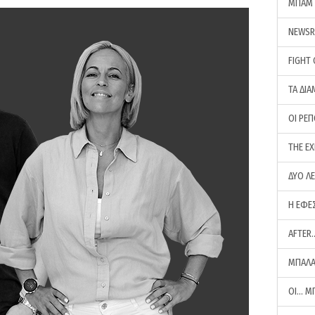
ΜΠΑΜ 
NEWS
FIGHT
ΤΑ ΔΙΑ
ΟΙ ΡΕ
THE E
ΔΥΟ Λ
Η ΕΦΕ
AFTER
ΜΠΑΛΑ
ΟΙ… Μ