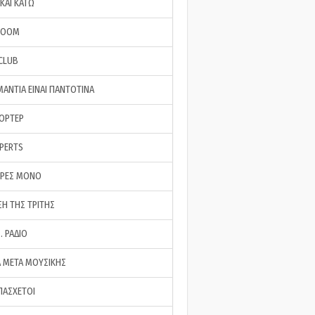
ΚΑΙ ΚΑΤΩ
ROOM
 CLUB
ΜΑΝΤΙΑ ΕΙΝΑΙ ΠΑΝΤΟΤΙΝΑ
ΠΟΡΤΕΡ
XPERTS
ΕΡΕΣ ΜΟΝΟ
ΣΗ ΤΗΣ ΤΡΙΤΗΣ
… ΡΑΔΙΟ
 ΜΕΤΑ ΜΟΥΣΙΚΗΣ
ΠΑΣΧΕΤΟΙ