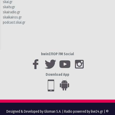
skai.gr
skaitv.gr
skairadio.gr
skaikairos.gr
podcast.skai.gr
bwinΣΠΟΡ FM Social
Download App
Designed & Developed by Gloman S.A.
|
Radio powered by live24.gr
| ©