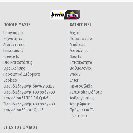
ΠΟΙΟΙ ΕΙΜΑΣΤΕ
ΚΑΤΗΓΟΡΙΕΣ
Πρόγραμμα
Αρχική
Συχνότητες
Ποδόσφαιρο
Δελτία τύπου
Μπάσκετ
Επικοινωνία
Αυτοκίνητο
Greece Is
Sports
Οικ. Καταστάσεις
Επικαιρότητα
Όροι Χρήσης
Βαθμολογίες
Προσωπικά Δεδομένα
WebTv
Cookies
Enter
Όροι διεξαγωγής διαγωνισμών
Πρωτοσέλιδα
Όροι διεξαγωγής του ραδ/κού
Τελευταίες Ειδήσεις
παιχνιδιού "ΣΠΟΡ FM Quiz"
Αρθρογραφίες
Όροι διεξαγωγής του ραδ/κού
Αφιερώματα
παιχνιδιού "Sport Quiz"
Πρόγραμμα TV
Live-radio
SITES ΤΟΥ ΟΜΙΛΟΥ