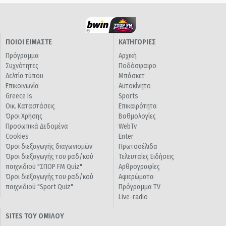
ΠΟΙΟΙ ΕΙΜΑΣΤΕ
ΚΑΤΗΓΟΡΙΕΣ
Πρόγραμμα
Αρχική
Συχνότητες
Ποδόσφαιρο
Δελτία τύπου
Μπάσκετ
Επικοινωνία
Αυτοκίνητο
Greece Is
Sports
Οικ. Καταστάσεις
Επικαιρότητα
Όροι Χρήσης
Βαθμολογίες
Προσωπικά Δεδομένα
WebTv
Cookies
Enter
Όροι διεξαγωγής διαγωνισμών
Πρωτοσέλιδα
Όροι διεξαγωγής του ραδ/κού
Τελευταίες Ειδήσεις
παιχνιδιού "ΣΠΟΡ FM Quiz"
Αρθρογραφίες
Όροι διεξαγωγής του ραδ/κού
Αφιερώματα
παιχνιδιού "Sport Quiz"
Πρόγραμμα TV
Live-radio
SITES ΤΟΥ ΟΜΙΛΟΥ