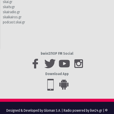
skai.gr
skaitv.gr
skairadio.gr
skaikairos.gr
podcast.skai.gr
bwinΣΠΟΡ FM Social
Download App
Designed & Developed by Gloman S.A.
|
Radio powered by live24.gr
| ©