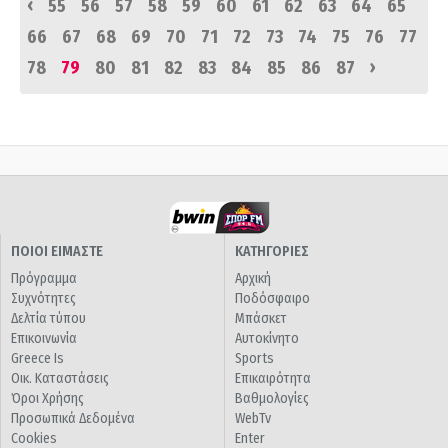
‹
55
56
57
58
59
60
61
62
63
64
65
66
67
68
69
70
71
72
73
74
75
76
77
›
78
79
80
81
82
83
84
85
86
87
ΠΟΙΟΙ ΕΙΜΑΣΤΕ
ΚΑΤΗΓΟΡΙΕΣ
Πρόγραμμα
Αρχική
Συχνότητες
Ποδόσφαιρο
Δελτία τύπου
Μπάσκετ
Επικοινωνία
Αυτοκίνητο
Greece Is
Sports
Οικ. Καταστάσεις
Επικαιρότητα
Όροι Χρήσης
Βαθμολογίες
Προσωπικά Δεδομένα
WebTv
Cookies
Enter