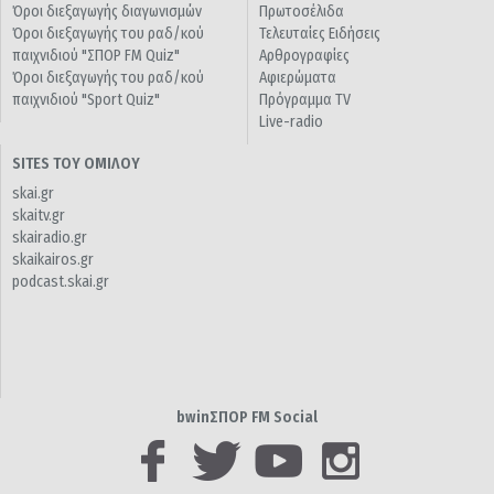
Όροι διεξαγωγής διαγωνισμών
Πρωτοσέλιδα
Όροι διεξαγωγής του ραδ/κού
Τελευταίες Ειδήσεις
παιχνιδιού "ΣΠΟΡ FM Quiz"
Αρθρογραφίες
Όροι διεξαγωγής του ραδ/κού
Αφιερώματα
παιχνιδιού "Sport Quiz"
Πρόγραμμα TV
Live-radio
SITES ΤΟΥ ΟΜΙΛΟΥ
skai.gr
skaitv.gr
skairadio.gr
skaikairos.gr
podcast.skai.gr
bwinΣΠΟΡ FM Social