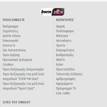
ΠΟΙΟΙ ΕΙΜΑΣΤΕ
ΚΑΤΗΓΟΡΙΕΣ
Πρόγραμμα
Αρχική
Συχνότητες
Ποδόσφαιρο
Δελτία τύπου
Μπάσκετ
Επικοινωνία
Αυτοκίνητο
Greece Is
Sports
Οικ. Καταστάσεις
Επικαιρότητα
Όροι Χρήσης
Βαθμολογίες
Προσωπικά Δεδομένα
WebTv
Cookies
Enter
Όροι διεξαγωγής διαγωνισμών
Πρωτοσέλιδα
Όροι διεξαγωγής του ραδ/κού
Τελευταίες Ειδήσεις
παιχνιδιού "ΣΠΟΡ FM Quiz"
Αρθρογραφίες
Όροι διεξαγωγής του ραδ/κού
Αφιερώματα
παιχνιδιού "Sport Quiz"
Πρόγραμμα TV
Live-radio
SITES ΤΟΥ ΟΜΙΛΟΥ