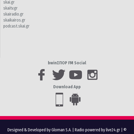
skai.gr
skaitv.gr
skairadio.gr
skaikairos.gr
podcast.skai.gr
bwinΣΠΟΡ FM Social
Download App
Designed & Developed by Gloman S.A.
|
Radio powered by live24.gr
| ©