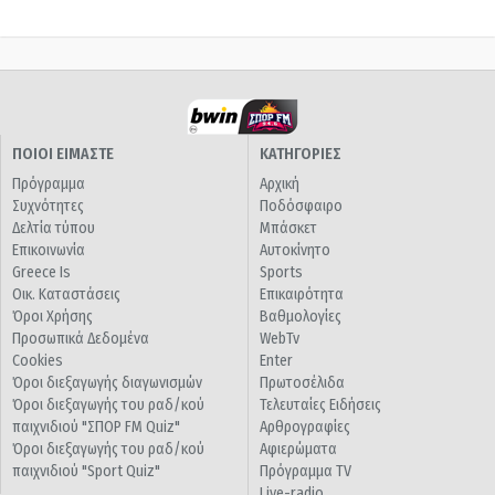
ΠΟΙΟΙ ΕΙΜΑΣΤΕ
ΚΑΤΗΓΟΡΙΕΣ
Πρόγραμμα
Αρχική
Συχνότητες
Ποδόσφαιρο
Δελτία τύπου
Μπάσκετ
Επικοινωνία
Αυτοκίνητο
Greece Is
Sports
Οικ. Καταστάσεις
Επικαιρότητα
Όροι Χρήσης
Βαθμολογίες
Προσωπικά Δεδομένα
WebTv
Cookies
Enter
Όροι διεξαγωγής διαγωνισμών
Πρωτοσέλιδα
Όροι διεξαγωγής του ραδ/κού
Τελευταίες Ειδήσεις
παιχνιδιού "ΣΠΟΡ FM Quiz"
Αρθρογραφίες
Όροι διεξαγωγής του ραδ/κού
Αφιερώματα
παιχνιδιού "Sport Quiz"
Πρόγραμμα TV
Live-radio