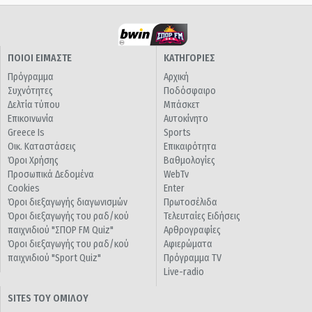
ΠΟΙΟΙ ΕΙΜΑΣΤΕ
ΚΑΤΗΓΟΡΙΕΣ
Πρόγραμμα
Αρχική
Συχνότητες
Ποδόσφαιρο
Δελτία τύπου
Μπάσκετ
Επικοινωνία
Αυτοκίνητο
Greece Is
Sports
Οικ. Καταστάσεις
Επικαιρότητα
Όροι Χρήσης
Βαθμολογίες
Προσωπικά Δεδομένα
WebTv
Cookies
Enter
Όροι διεξαγωγής διαγωνισμών
Πρωτοσέλιδα
Όροι διεξαγωγής του ραδ/κού
Τελευταίες Ειδήσεις
παιχνιδιού "ΣΠΟΡ FM Quiz"
Αρθρογραφίες
Όροι διεξαγωγής του ραδ/κού
Αφιερώματα
παιχνιδιού "Sport Quiz"
Πρόγραμμα TV
Live-radio
SITES ΤΟΥ ΟΜΙΛΟΥ