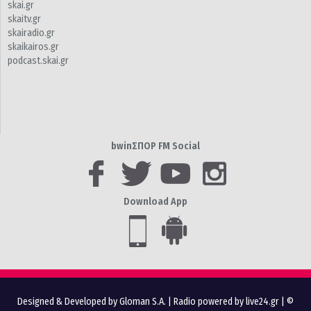
skai.gr
skaitv.gr
skairadio.gr
skaikairos.gr
podcast.skai.gr
bwinΣΠΟΡ FM Social
Download App
Designed & Developed by Gloman S.A.
|
Radio powered by live24.gr
| ©