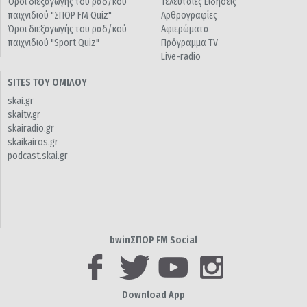
Όροι διεξαγωγής του ραδ/κού
Τελευταίες Ειδήσεις
παιχνιδιού "ΣΠΟΡ FM Quiz"
Αρθρογραφίες
Όροι διεξαγωγής του ραδ/κού
Αφιερώματα
παιχνιδιού "Sport Quiz"
Πρόγραμμα TV
Live-radio
SITES ΤΟΥ ΟΜΙΛΟΥ
skai.gr
skaitv.gr
skairadio.gr
skaikairos.gr
podcast.skai.gr
bwinΣΠΟΡ FM Social
Download App