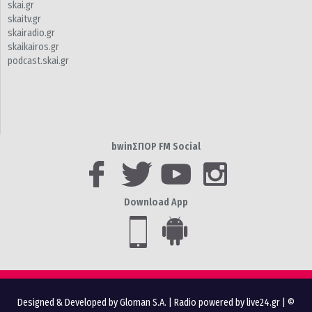
skai.gr
skaitv.gr
skairadio.gr
skaikairos.gr
podcast.skai.gr
bwinΣΠΟΡ FM Social
Download App
Designed & Developed by Gloman S.A.
|
Radio powered by live24.gr
| ©