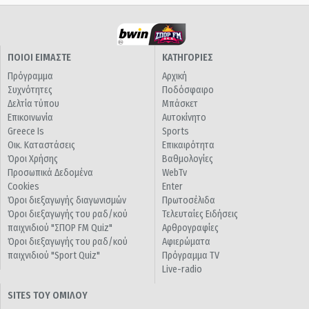
ΠΟΙΟΙ ΕΙΜΑΣΤΕ
ΚΑΤΗΓΟΡΙΕΣ
Πρόγραμμα
Αρχική
Συχνότητες
Ποδόσφαιρο
Δελτία τύπου
Μπάσκετ
Επικοινωνία
Αυτοκίνητο
Greece Is
Sports
Οικ. Καταστάσεις
Επικαιρότητα
Όροι Χρήσης
Βαθμολογίες
Προσωπικά Δεδομένα
WebTv
Cookies
Enter
Όροι διεξαγωγής διαγωνισμών
Πρωτοσέλιδα
Όροι διεξαγωγής του ραδ/κού
Τελευταίες Ειδήσεις
παιχνιδιού "ΣΠΟΡ FM Quiz"
Αρθρογραφίες
Όροι διεξαγωγής του ραδ/κού
Αφιερώματα
παιχνιδιού "Sport Quiz"
Πρόγραμμα TV
Live-radio
SITES ΤΟΥ ΟΜΙΛΟΥ