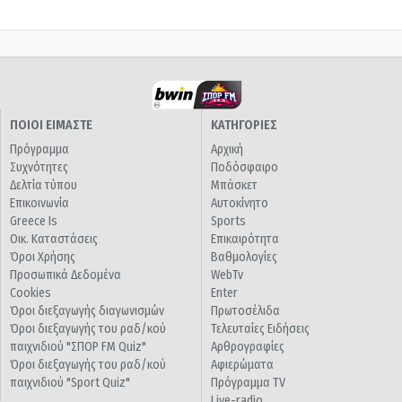
ΠΟΙΟΙ ΕΙΜΑΣΤΕ
ΚΑΤΗΓΟΡΙΕΣ
Πρόγραμμα
Αρχική
Συχνότητες
Ποδόσφαιρο
Δελτία τύπου
Μπάσκετ
Επικοινωνία
Αυτοκίνητο
Greece Is
Sports
Οικ. Καταστάσεις
Επικαιρότητα
Όροι Χρήσης
Βαθμολογίες
Προσωπικά Δεδομένα
WebTv
Cookies
Enter
Όροι διεξαγωγής διαγωνισμών
Πρωτοσέλιδα
Όροι διεξαγωγής του ραδ/κού
Τελευταίες Ειδήσεις
παιχνιδιού "ΣΠΟΡ FM Quiz"
Αρθρογραφίες
Όροι διεξαγωγής του ραδ/κού
Αφιερώματα
παιχνιδιού "Sport Quiz"
Πρόγραμμα TV
Live-radio