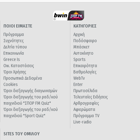
ΠΟΙΟΙ ΕΙΜΑΣΤΕ
ΚΑΤΗΓΟΡΙΕΣ
Πρόγραμμα
Αρχική
Συχνότητες
Ποδόσφαιρο
Δελτία τύπου
Μπάσκετ
Επικοινωνία
Αυτοκίνητο
Greece Is
Sports
Οικ. Καταστάσεις
Επικαιρότητα
Όροι Χρήσης
Βαθμολογίες
Προσωπικά Δεδομένα
WebTv
Cookies
Enter
Όροι διεξαγωγής διαγωνισμών
Πρωτοσέλιδα
Όροι διεξαγωγής του ραδ/κού
Τελευταίες Ειδήσεις
παιχνιδιού "ΣΠΟΡ FM Quiz"
Αρθρογραφίες
Όροι διεξαγωγής του ραδ/κού
Αφιερώματα
παιχνιδιού "Sport Quiz"
Πρόγραμμα TV
Live-radio
SITES ΤΟΥ ΟΜΙΛΟΥ