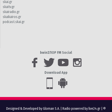
skai.gr
skaitv.gr
skairadio.gr
skaikairos.gr
podcast.skai.gr
bwinΣΠΟΡ FM Social
Download App
Designed & Developed by Gloman S.A.
|
Radio powered by live24.gr
| ©