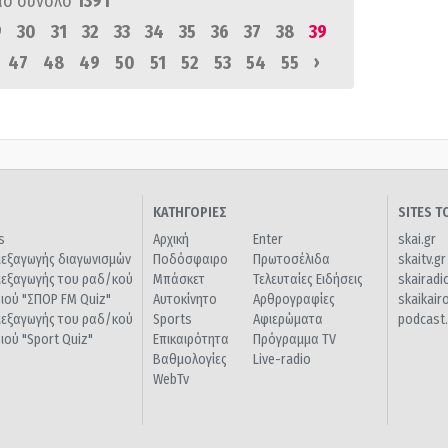
πό σύνολο
1391
9
30
31
32
33
34
35
36
37
38
39
›
47
48
49
50
51
52
53
54
55
ΚΑΤΗΓΟΡΙΕΣ
SITES 
s
Αρχική
Enter
skai.gr
ιεξαγωγής διαγωνισμών
Ποδόσφαιρο
Πρωτοσέλιδα
skaitv.gr
ιεξαγωγής του ραδ/κού
Μπάσκετ
Τελευταίες Ειδήσεις
skairadi
διού "ΣΠΟΡ FM Quiz"
Αυτοκίνητο
Αρθρογραφίες
skaikair
ιεξαγωγής του ραδ/κού
Sports
Αφιερώματα
podcast.
διού "Sport Quiz"
Επικαιρότητα
Πρόγραμμα TV
Βαθμολογίες
Live-radio
WebTv