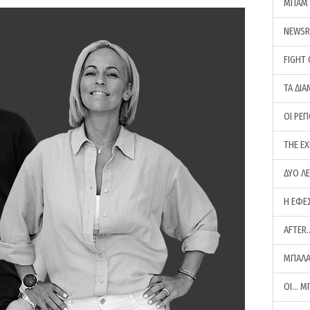
ΜΠΑΜ 
NEWS
FIGHT
ΤΑ ΔΙΑ
ΟΙ ΡΕ
THE E
ΔΥΟ Λ
Η ΕΦΕ
AFTER
ΜΠΑΛΑ
ΟΙ… Μ