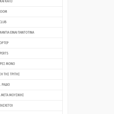
ΚΑΙ ΚΑΤΩ
ROOM
 CLUB
ΜΑΝΤΙΑ ΕΙΝΑΙ ΠΑΝΤΟΤΙΝΑ
ΠΟΡΤΕΡ
XPERTS
ΕΡΕΣ ΜΟΝΟ
ΣΗ ΤΗΣ ΤΡΙΤΗΣ
… ΡΑΔΙΟ
 ΜΕΤΑ ΜΟΥΣΙΚΗΣ
ΠΑΣΧΕΤΟΙ