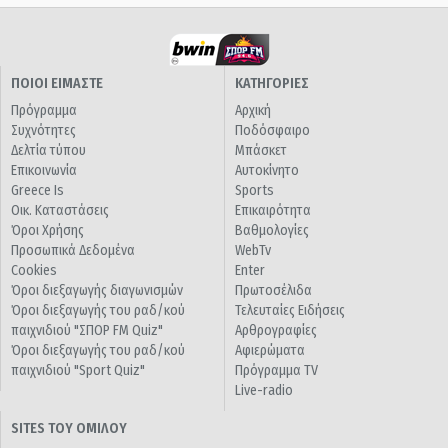
ΠΟΙΟΙ ΕΙΜΑΣΤΕ
ΚΑΤΗΓΟΡΙΕΣ
Πρόγραμμα
Αρχική
Συχνότητες
Ποδόσφαιρο
Δελτία τύπου
Μπάσκετ
Επικοινωνία
Αυτοκίνητο
Greece Is
Sports
Οικ. Καταστάσεις
Επικαιρότητα
Όροι Χρήσης
Βαθμολογίες
Προσωπικά Δεδομένα
WebTv
Cookies
Enter
Όροι διεξαγωγής διαγωνισμών
Πρωτοσέλιδα
Όροι διεξαγωγής του ραδ/κού
Τελευταίες Ειδήσεις
παιχνιδιού "ΣΠΟΡ FM Quiz"
Αρθρογραφίες
Όροι διεξαγωγής του ραδ/κού
Αφιερώματα
παιχνιδιού "Sport Quiz"
Πρόγραμμα TV
Live-radio
SITES ΤΟΥ ΟΜΙΛΟΥ