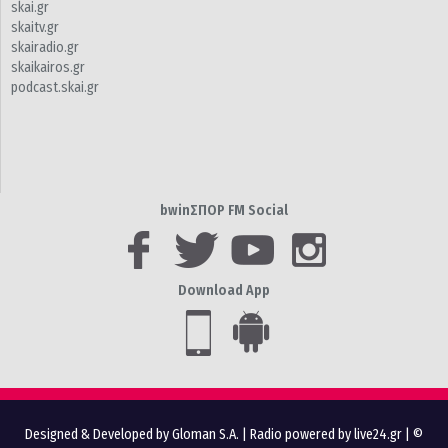
skai.gr
skaitv.gr
skairadio.gr
skaikairos.gr
podcast.skai.gr
bwinΣΠΟΡ FM Social
Download App
Designed & Developed by Gloman S.A.
|
Radio powered by live24.gr
| ©