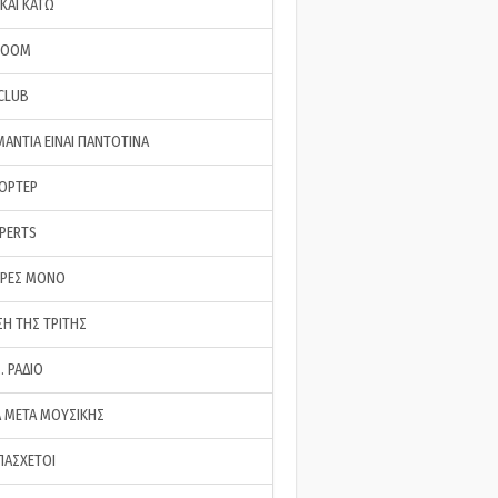
ΚΑΙ ΚΑΤΩ
ROOM
 CLUB
ΜΑΝΤΙΑ ΕΙΝΑΙ ΠΑΝΤΟΤΙΝΑ
ΠΟΡΤΕΡ
XPERTS
ΕΡΕΣ ΜΟΝΟ
ΣΗ ΤΗΣ ΤΡΙΤΗΣ
… ΡΑΔΙΟ
 ΜΕΤΑ ΜΟΥΣΙΚΗΣ
ΠΑΣΧΕΤΟΙ