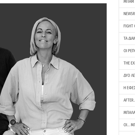
ΜΠΑΜ 
NEWS
FIGHT
ΤΑ ΔΙΑ
ΟΙ ΡΕ
THE E
ΔΥΟ Λ
Η ΕΦΕ
AFTER
ΜΠΑΛΑ
ΟΙ… Μ