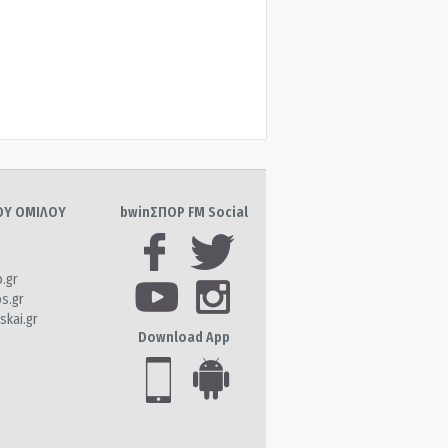
ΤΟΥ ΟΜΙΛΟΥ
bwinΣΠΟΡ FM Social
o.gr
os.gr
skai.gr
Download App