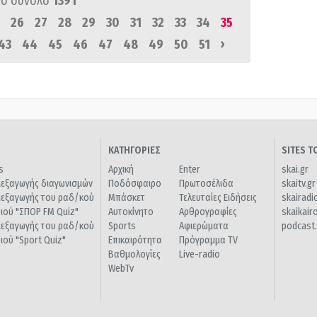
ό σύνολο
1391
26
27
28
29
30
31
32
33
34
35
›
43
44
45
46
47
48
49
50
51
ΚΑΤΗΓΟΡΙΕΣ
SITES 
s
Αρχική
Enter
skai.gr
ιεξαγωγής διαγωνισμών
Ποδόσφαιρο
Πρωτοσέλιδα
skaitv.gr
ιεξαγωγής του ραδ/κού
Μπάσκετ
Τελευταίες Ειδήσεις
skairadi
διού "ΣΠΟΡ FM Quiz"
Αυτοκίνητο
Αρθρογραφίες
skaikair
ιεξαγωγής του ραδ/κού
Sports
Αφιερώματα
podcast.
διού "Sport Quiz"
Επικαιρότητα
Πρόγραμμα TV
Βαθμολογίες
Live-radio
WebTv