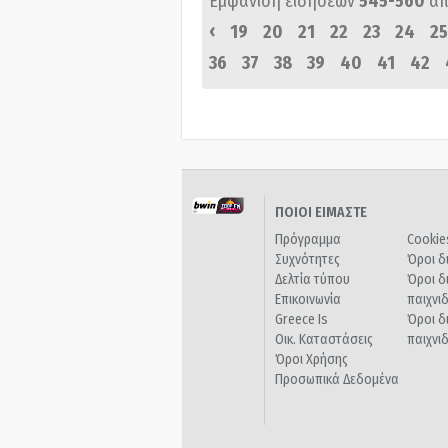
Εμφάνιση ειδήσεων
545-560
απ
‹
19
20
21
22
23
24
25
36
37
38
39
40
41
42
ΠΟΙΟΙ ΕΙΜΑΣΤΕ
Πρόγραμμα
Cookie
Συχνότητες
Όροι δ
Δελτία τύπου
Όροι δ
Επικοινωνία
παιχνι
Greece Is
Όροι δ
Οικ. Καταστάσεις
παιχνι
Όροι Χρήσης
Προσωπικά Δεδομένα