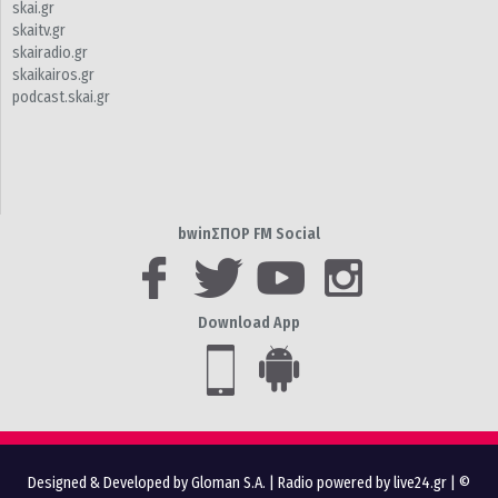
skai.gr
skaitv.gr
skairadio.gr
skaikairos.gr
podcast.skai.gr
bwinΣΠΟΡ FM Social
Download App
Designed & Developed by Gloman S.A.
|
Radio powered by live24.gr
| ©