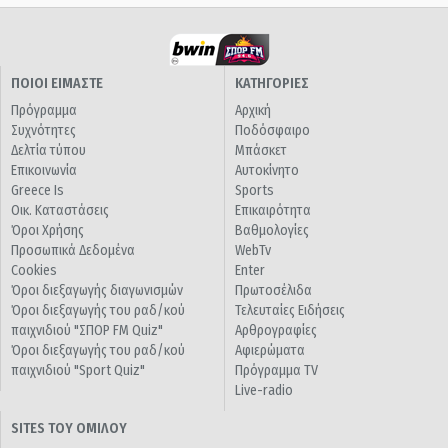
ΠΟΙΟΙ ΕΙΜΑΣΤΕ
ΚΑΤΗΓΟΡΙΕΣ
Πρόγραμμα
Αρχική
Συχνότητες
Ποδόσφαιρο
Δελτία τύπου
Μπάσκετ
Επικοινωνία
Αυτοκίνητο
Greece Is
Sports
Οικ. Καταστάσεις
Επικαιρότητα
Όροι Χρήσης
Βαθμολογίες
Προσωπικά Δεδομένα
WebTv
Cookies
Enter
Όροι διεξαγωγής διαγωνισμών
Πρωτοσέλιδα
Όροι διεξαγωγής του ραδ/κού
Τελευταίες Ειδήσεις
παιχνιδιού "ΣΠΟΡ FM Quiz"
Αρθρογραφίες
Όροι διεξαγωγής του ραδ/κού
Αφιερώματα
παιχνιδιού "Sport Quiz"
Πρόγραμμα TV
Live-radio
SITES ΤΟΥ ΟΜΙΛΟΥ