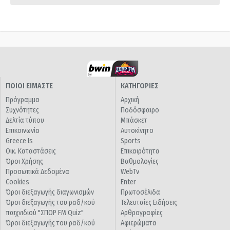
ΠΟΙΟΙ ΕΙΜΑΣΤΕ
ΚΑΤΗΓΟΡΙΕΣ
Πρόγραμμα
Αρχική
Συχνότητες
Ποδόσφαιρο
Δελτία τύπου
Μπάσκετ
Επικοινωνία
Αυτοκίνητο
Greece Is
Sports
Οικ. Καταστάσεις
Επικαιρότητα
Όροι Χρήσης
Βαθμολογίες
Προσωπικά Δεδομένα
WebTv
Cookies
Enter
Όροι διεξαγωγής διαγωνισμών
Πρωτοσέλιδα
Όροι διεξαγωγής του ραδ/κού
Τελευταίες Ειδήσεις
παιχνιδιού "ΣΠΟΡ FM Quiz"
Αρθρογραφίες
Όροι διεξαγωγής του ραδ/κού
Αφιερώματα