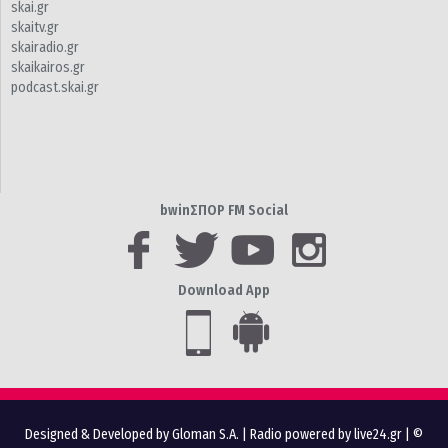
skai.gr
skaitv.gr
skairadio.gr
skaikairos.gr
podcast.skai.gr
bwinΣΠΟΡ FM Social
Download App
Designed & Developed by Gloman S.A.
|
Radio powered by live24.gr
| ©