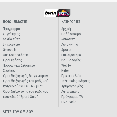
ΠΟΙΟΙ ΕΙΜΑΣΤΕ
ΚΑΤΗΓΟΡΙΕΣ
Πρόγραμμα
Αρχική
Συχνότητες
Ποδόσφαιρο
Δελτία τύπου
Μπάσκετ
Επικοινωνία
Αυτοκίνητο
Greece Is
Sports
Οικ. Καταστάσεις
Επικαιρότητα
Όροι Χρήσης
Βαθμολογίες
Προσωπικά Δεδομένα
WebTv
Cookies
Enter
Όροι διεξαγωγής διαγωνισμών
Πρωτοσέλιδα
Όροι διεξαγωγής του ραδ/κού
Τελευταίες Ειδήσεις
παιχνιδιού "ΣΠΟΡ FM Quiz"
Αρθρογραφίες
Όροι διεξαγωγής του ραδ/κού
Αφιερώματα
παιχνιδιού "Sport Quiz"
Πρόγραμμα TV
Live-radio
SITES ΤΟΥ ΟΜΙΛΟΥ