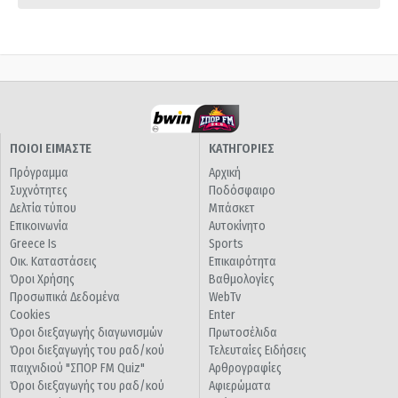
ΠΟΙΟΙ ΕΙΜΑΣΤΕ
ΚΑΤΗΓΟΡΙΕΣ
Πρόγραμμα
Αρχική
Συχνότητες
Ποδόσφαιρο
Δελτία τύπου
Μπάσκετ
Επικοινωνία
Αυτοκίνητο
Greece Is
Sports
Οικ. Καταστάσεις
Επικαιρότητα
Όροι Χρήσης
Βαθμολογίες
Προσωπικά Δεδομένα
WebTv
Cookies
Enter
Όροι διεξαγωγής διαγωνισμών
Πρωτοσέλιδα
Όροι διεξαγωγής του ραδ/κού
Τελευταίες Ειδήσεις
παιχνιδιού "ΣΠΟΡ FM Quiz"
Αρθρογραφίες
Όροι διεξαγωγής του ραδ/κού
Αφιερώματα