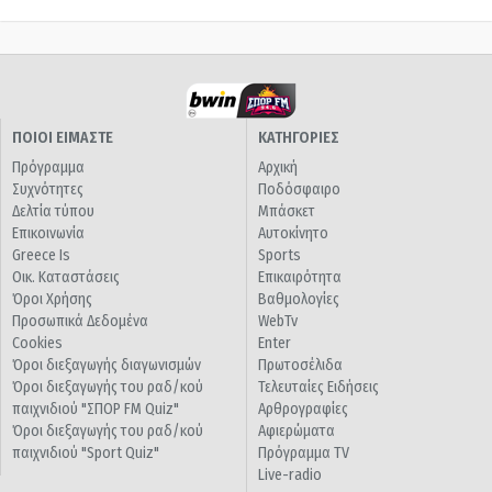
ΠΟΙΟΙ ΕΙΜΑΣΤΕ
ΚΑΤΗΓΟΡΙΕΣ
Πρόγραμμα
Αρχική
Συχνότητες
Ποδόσφαιρο
Δελτία τύπου
Μπάσκετ
Επικοινωνία
Αυτοκίνητο
Greece Is
Sports
Οικ. Καταστάσεις
Επικαιρότητα
Όροι Χρήσης
Βαθμολογίες
Προσωπικά Δεδομένα
WebTv
Cookies
Enter
Όροι διεξαγωγής διαγωνισμών
Πρωτοσέλιδα
Όροι διεξαγωγής του ραδ/κού
Τελευταίες Ειδήσεις
παιχνιδιού "ΣΠΟΡ FM Quiz"
Αρθρογραφίες
Όροι διεξαγωγής του ραδ/κού
Αφιερώματα
παιχνιδιού "Sport Quiz"
Πρόγραμμα TV
Live-radio