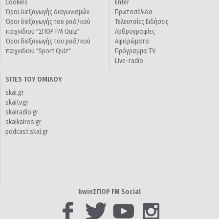
Cookies
Enter
Όροι διεξαγωγής διαγωνισμών
Πρωτοσέλιδα
Όροι διεξαγωγής του ραδ/κού
Τελευταίες Ειδήσεις
παιχνιδιού "ΣΠΟΡ FM Quiz"
Αρθρογραφίες
Όροι διεξαγωγής του ραδ/κού
Αφιερώματα
παιχνιδιού "Sport Quiz"
Πρόγραμμα TV
Live-radio
SITES ΤΟΥ ΟΜΙΛΟΥ
skai.gr
skaitv.gr
skairadio.gr
skaikairos.gr
podcast.skai.gr
bwinΣΠΟΡ FM Social