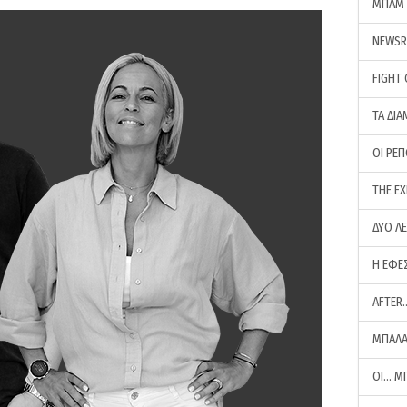
ΜΠΑΜ 
NEWS
FIGHT
ΤΑ ΔΙΑ
ΟΙ ΡΕ
THE E
ΔΥΟ Λ
Η ΕΦΕ
AFTER
ΜΠΑΛΑ
ΟΙ… Μ