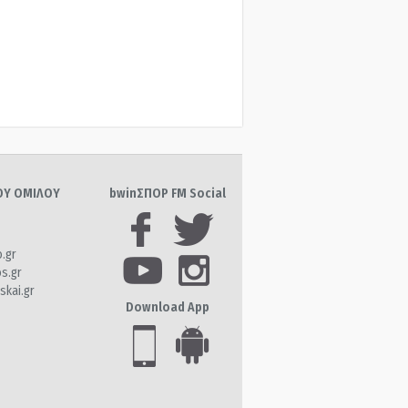
ΤΟΥ ΟΜΙΛΟΥ
bwinΣΠΟΡ FM Social
o.gr
os.gr
skai.gr
Download App