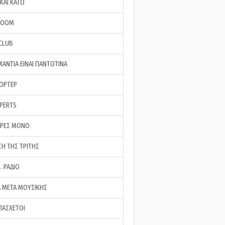
ΚΑΙ ΚΑΤΩ
ROOM
 CLUB
ΜΑΝΤΙΑ ΕΙΝΑΙ ΠΑΝΤΟΤΙΝΑ
ΠΟΡΤΕΡ
XPERTS
ΕΡΕΣ ΜΟΝΟ
ΣΗ ΤΗΣ ΤΡΙΤΗΣ
… ΡΑΔΙΟ
 ΜΕΤΑ ΜΟΥΣΙΚΗΣ
ΠΑΣΧΕΤΟΙ