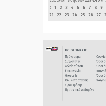
Εμφάνιση ειδήσεων
225-240
απ
‹
1
2
3
4
5
6
7
8
9
21
22
23
24
25
26
27
ΠΟΙΟΙ ΕΙΜΑΣΤΕ
Πρόγραμμα
Cookie
Συχνότητες
Όροι δ
Δελτία τύπου
Όροι δ
Επικοινωνία
παιχνι
Greece Is
Όροι δ
Οικ. Καταστάσεις
παιχνι
Όροι Χρήσης
Προσωπικά Δεδομένα