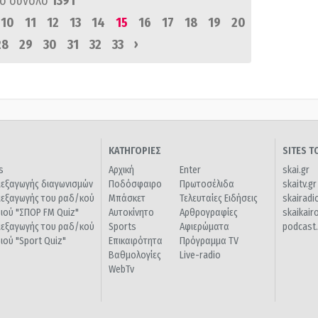
ό σύνολο
1391
10
11
12
13
14
15
16
17
18
19
20
›
28
29
30
31
32
33
ΚΑΤΗΓΟΡΙΕΣ
SITES 
s
Αρχική
Enter
skai.gr
ιεξαγωγής διαγωνισμών
Ποδόσφαιρο
Πρωτοσέλιδα
skaitv.gr
ιεξαγωγής του ραδ/κού
Μπάσκετ
Τελευταίες Ειδήσεις
skairadi
διού "ΣΠΟΡ FM Quiz"
Αυτοκίνητο
Αρθρογραφίες
skaikair
ιεξαγωγής του ραδ/κού
Sports
Αφιερώματα
podcast.
διού "Sport Quiz"
Επικαιρότητα
Πρόγραμμα TV
Βαθμολογίες
Live-radio
WebTv