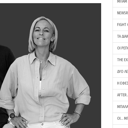
ΜΠΑΜ 
NEWS
FIGHT
ΤΑ ΔΙΑ
ΟΙ ΡΕ
THE E
ΔΥΟ Λ
Η ΕΦΕ
AFTER
ΜΠΑΛΑ
ΟΙ… Μ