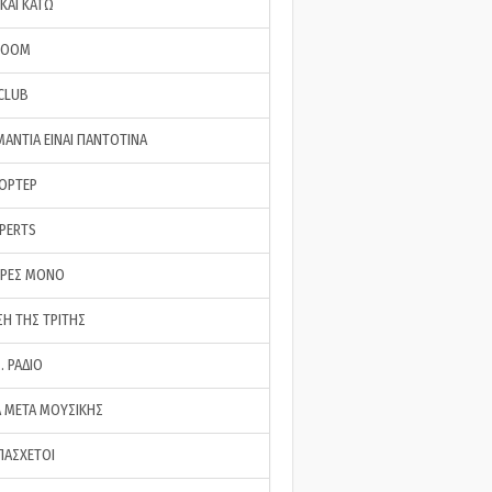
ΚΑΙ ΚΑΤΩ
ROOM
 CLUB
ΜΑΝΤΙΑ ΕΙΝΑΙ ΠΑΝΤΟΤΙΝΑ
ΠΟΡΤΕΡ
XPERTS
ΕΡΕΣ ΜΟΝΟ
ΣΗ ΤΗΣ ΤΡΙΤΗΣ
… ΡΑΔΙΟ
 ΜΕΤΑ ΜΟΥΣΙΚΗΣ
ΠΑΣΧΕΤΟΙ