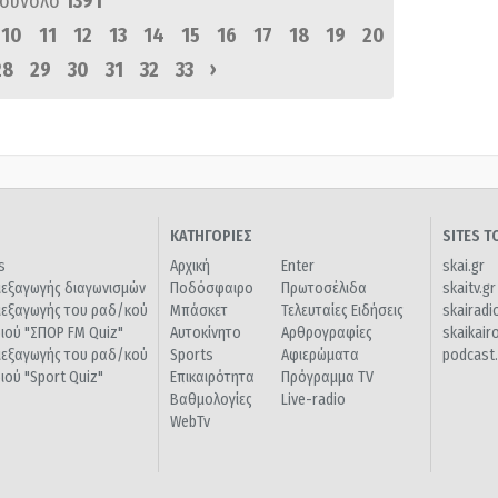
 σύνολο
1391
10
11
12
13
14
15
16
17
18
19
20
›
28
29
30
31
32
33
ΚΑΤΗΓΟΡΙΕΣ
SITES 
s
Αρχική
Enter
skai.gr
ιεξαγωγής διαγωνισμών
Ποδόσφαιρο
Πρωτοσέλιδα
skaitv.gr
ιεξαγωγής του ραδ/κού
Μπάσκετ
Τελευταίες Ειδήσεις
skairadi
διού "ΣΠΟΡ FM Quiz"
Αυτοκίνητο
Αρθρογραφίες
skaikair
ιεξαγωγής του ραδ/κού
Sports
Αφιερώματα
podcast.
διού "Sport Quiz"
Επικαιρότητα
Πρόγραμμα TV
Βαθμολογίες
Live-radio
WebTv