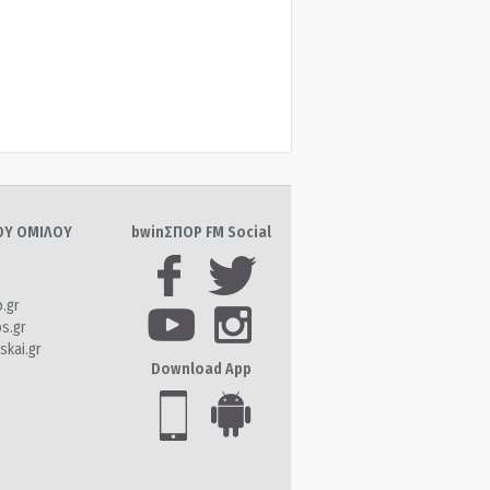
ΤΟΥ ΟΜΙΛΟΥ
bwinΣΠΟΡ FM Social
o.gr
os.gr
skai.gr
Download App