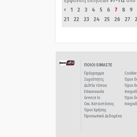
Εμφάνιση ειδήσεων
97-112
από
‹
1
2
3
4
5
6
7
8
9
21
22
23
24
25
26
27
ΠΟΙΟΙ ΕΙΜΑΣΤΕ
Πρόγραμμα
Cookie
Συχνότητες
Όροι δ
Δελτία τύπου
Όροι δ
Επικοινωνία
παιχνι
Greece Is
Όροι δ
Οικ. Καταστάσεις
παιχνι
Όροι Χρήσης
Προσωπικά Δεδομένα