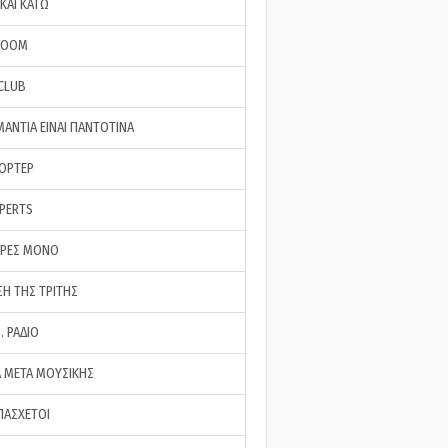
ΚΑΙ ΚΑΤΩ
ROOM
 CLUB
ΜΑΝΤΙΑ ΕΙΝΑΙ ΠΑΝΤΟΤΙΝΑ
ΠΟΡΤΕΡ
XPERTS
ΕΡΕΣ ΜΟΝΟ
ΣΗ ΤΗΣ ΤΡΙΤΗΣ
… ΡΑΔΙΟ
 ΜΕΤΑ ΜΟΥΣΙΚΗΣ
ΠΑΣΧΕΤΟΙ