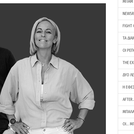
ΜΠΑΜ 
NEWS
FIGHT
ΤΑ ΔΙΑ
ΟΙ ΡΕ
THE E
ΔΥΟ Λ
Η ΕΦΕ
AFTER
ΜΠΑΛΑ
ΟΙ… Μ