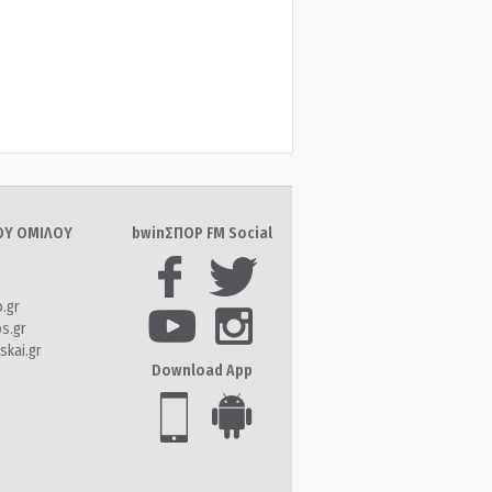
ΤΟΥ ΟΜΙΛΟΥ
bwinΣΠΟΡ FM Social
o.gr
os.gr
skai.gr
Download App