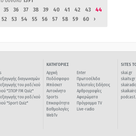
πό σύνολο
1391
35
36
37
38
39
40
41
42
43
44
›
52
53
54
55
56
57
58
59
60
ΚΑΤΗΓΟΡΙΕΣ
SITES 
s
Αρχική
Enter
skai.gr
ιεξαγωγής διαγωνισμών
Ποδόσφαιρο
Πρωτοσέλιδα
skaitv.gr
ιεξαγωγής του ραδ/κού
Μπάσκετ
Τελευταίες Ειδήσεις
skairadi
διού "ΣΠΟΡ FM Quiz"
Αυτοκίνητο
Αρθρογραφίες
skaikair
ιεξαγωγής του ραδ/κού
Sports
Αφιερώματα
podcast.
διού "Sport Quiz"
Επικαιρότητα
Πρόγραμμα TV
Βαθμολογίες
Live-radio
WebTv