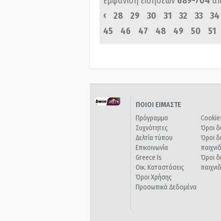
Εμφάνιση ειδήσεων
689-704
α
‹
28
29
30
31
32
33
34
45
46
47
48
49
50
51
ΠΟΙΟΙ ΕΙΜΑΣΤΕ
Πρόγραμμα
Cookie
Συχνότητες
Όροι δ
Δελτία τύπου
Όροι δ
Επικοινωνία
παιχνι
Greece Is
Όροι δ
Οικ. Καταστάσεις
παιχνι
Όροι Χρήσης
Προσωπικά Δεδομένα