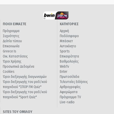
ΠΟΙΟΙ ΕΙΜΑΣΤΕ
ΚΑΤΗΓΟΡΙΕΣ
Πρόγραμμα
Αρχική
Συχνότητες
Ποδόσφαιρο
Δελτία τύπου
Μπάσκετ
Επικοινωνία
Αυτοκίνητο
Greece Is
Sports
Οικ. Καταστάσεις
Επικαιρότητα
Όροι Χρήσης
Βαθμολογίες
Προσωπικά Δεδομένα
WebTv
Cookies
Enter
Όροι διεξαγωγής διαγωνισμών
Πρωτοσέλιδα
Όροι διεξαγωγής του ραδ/κού
Τελευταίες Ειδήσεις
παιχνιδιού "ΣΠΟΡ FM Quiz"
Αρθρογραφίες
Όροι διεξαγωγής του ραδ/κού
Αφιερώματα
παιχνιδιού "Sport Quiz"
Πρόγραμμα TV
Live-radio
SITES ΤΟΥ ΟΜΙΛΟΥ