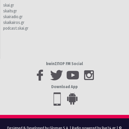
skai.gr
skaitv.gr
skairadio.gr
skaikairos.gr
podcast.skai.gr
bwinΣΠΟΡ FM Social
Download App
Designed & Developed by Gloman S.A.
|
Radio powered by live24.gr
| ©