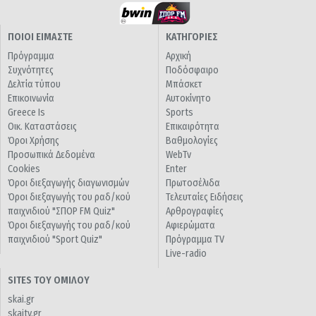
ΠΟΙΟΙ ΕΙΜΑΣΤΕ
ΚΑΤΗΓΟΡΙΕΣ
Πρόγραμμα
Αρχική
Συχνότητες
Ποδόσφαιρο
Δελτία τύπου
Μπάσκετ
Επικοινωνία
Αυτοκίνητο
Greece Is
Sports
Οικ. Καταστάσεις
Επικαιρότητα
Όροι Χρήσης
Βαθμολογίες
Προσωπικά Δεδομένα
WebTv
Cookies
Enter
Όροι διεξαγωγής διαγωνισμών
Πρωτοσέλιδα
Όροι διεξαγωγής του ραδ/κού
Τελευταίες Ειδήσεις
παιχνιδιού "ΣΠΟΡ FM Quiz"
Αρθρογραφίες
Όροι διεξαγωγής του ραδ/κού
Αφιερώματα
παιχνιδιού "Sport Quiz"
Πρόγραμμα TV
Live-radio
SITES ΤΟΥ ΟΜΙΛΟΥ
skai.gr
skaitv.gr